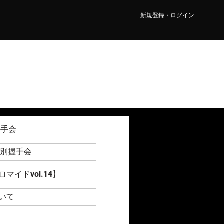
新規登録・ログイン
握手会
』個別握手会
イドvol.14】
いて
』