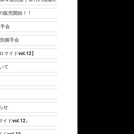
手券付の販売開始！！
握手会
』個別握手会
イドvol.12】
いて
』
らせ
ドvol.12』