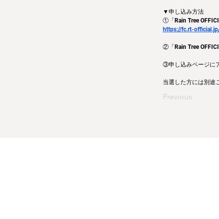
▼申し込み方法
①「Rain Tree OF
https://fc.rt-official.jp
②「Rain Tree 
③申し込みページに
当選した方には別途
Previous
運営