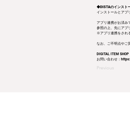
◆DISTAのインス
インストールとアプリ
アプリ連携がお済みで
参照の上、先にアプ
※アプリ連携をされ
なお、ご不明点やご
DIGITAL ITEM SHOP
お問い合わせ：
https
Previous
運営