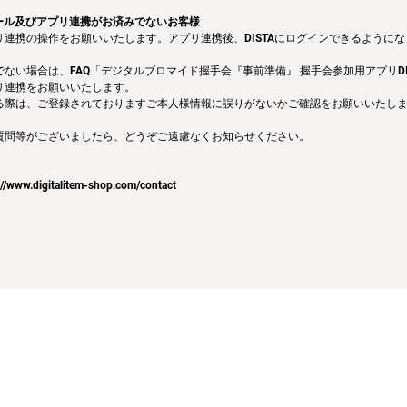
トール及びアプリ連携がお済みでないお客様
連携の操作をお願いいたします。アプリ連携後、DISTAにログインできるように
ない場合は、FAQ「デジタルブロマイド握手会『事前準備』 握手会参加用アプリDI
リ連携をお願いいたします。
る際は、ご登録されておりますご本人様情報に誤りがないかご確認をお願いいたし
質問等がございましたら、どうぞご遠慮なくお知らせください。
://www.digitalitem-shop.com/contact
会社
利用規約
プライバシーポリシー
特定商取引法に基づく表記
お問い合