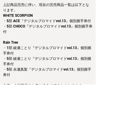
上記商品完売に伴い、現在の完売商品一覧は以下とな
ります。
WHITE SCORPION
・5部 ACE『デジタルブロマイドvol.13』個別握手券付
・5部 CHOCO『デジタルブロマイドvol.13』個別握手券
付
Rain Tree
・1部 綾瀬ことり『デジタルブロマイドvol.13』個別握
手券付
・5部 綾瀬ことり『デジタルブロマイドvol.13』個別握
手券付
・5部 永瀬真梨『デジタルブロマイドvol.13』個別握手
券付
今後、上記商品のお申し込みができなくなります。
また上記商品以外は販売中となりますので、皆様のご
購入をお待ちしております。
Previous
Next
運営会社