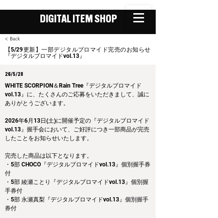
DIGITAL ITEM SHOP
< Back
【5/29更新】一部デジタルブロマイド完売のお知らせ
『デジタルブロマイドvol.13』
26/5/28
WHITE SCORPION＆Rain Tree『デジタルブロマイド
vol.13』に、たくさんのご応募をいただきまして、誠に
ありがとうございます。
2026年6月13日(土)に開催予定の『デジタルブロマイド
vol.13』握手会において、ご好評につき一部商品が完売
したことをお知らせいたします。
完売した商品は以下となります。
・5部 CHOCO『デジタルブロマイドvol.13』個別握手券
付
・5部 綾瀬ことり『デジタルブロマイドvol.13』個別握
手券付
・5部 永瀬真梨『デジタルブロマイドvol.13』個別握手
券付