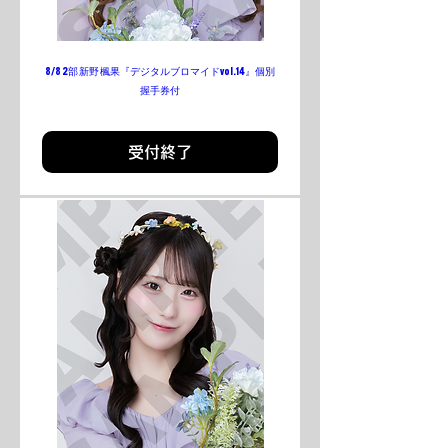
8/8 2部 新野 楓果『デジタルブロマイドvol.14』個別
握手券付
受付終了