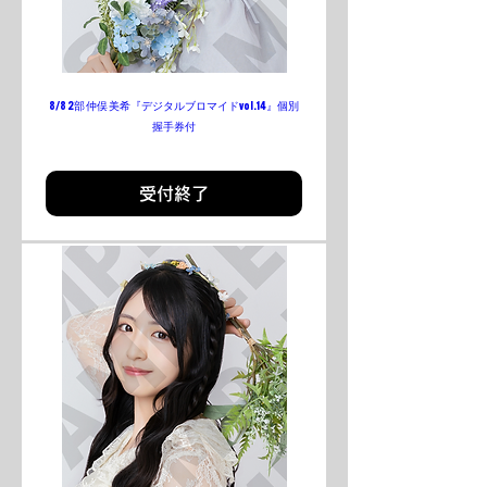
8/8 2部 仲俣 美希『デジタルブロマイドvol.14』個別
握手券付
受付終了