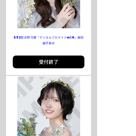
8/8 2部 水野 乃愛『デジタルブロマイドvol.14』個別
握手券付
受付終了