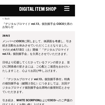
DIGITAL ITEM SHOP
< Back
『デジタルブロマイド vol.13』個別握手会 COCO欠席の
お知らせ
26/6/2
メンバーのCOCOに関しまして、体調面を考慮し、引き
続き活動をお休みさせていただくこととなりました。
そのため6月13日（土）開催「『デジタルブロマイド 
vol.13』個別握手会」を欠席とさせていただきます。
日頃より応援してくださっているファンの皆さま、並
びに関係者の皆さまには、ご心配とご迷惑をおかけい
たしますこと、心よりお詫び申し上げます。
「『デジタルブロマイド vol.13』個別握手券付」特典
の個別握手会（鍵開け含む）につきましては、次回デ
ジタルブロマイド個別握手会出席時の振替対応とさせ
ていただきます。
引き続き、WHITE SCORPIONおよびCOCOへのご声援の
ほどよろしくお願い申し上げます。