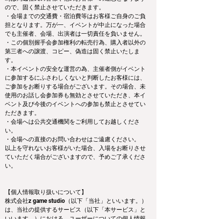
ので、固く禁止させていただきます。
・会場までの交通費・宿泊費等はお客様ご自身のご負
担となります。万が一、イベントが中止になった場合
でも主催者、会場、出演者は一切責任を負いません。
・この個別握手会参加権利の転売行為、購入者以外の
第三者への譲渡、コピー、偽造は固く禁止いたしま
す。
・本イベントの安全な運営の為、主催者側がイベント
に参加するにふさわしくないと判断したお客様には、
ご参加をお断りする場合がございます。その場合、未
使用のお話し会参加券も無効とさせていただき、本イ
ベント及び今後のイベントへの参加も禁止とさせてい
ただきます。
・会場へは公共交通機関をご利用してお越しくださ
い。
・会場への直接のお問い合わせはご遠慮ください。
以上を守れないお客様がいた場合、入場をお断りさせ
ていただく場合がございますので、予めご了承くださ
い。
【個人情報取り扱いについて】
株式会社z game studio（以下「当社」といいます。）
は、当社の提供するサービス（以下「本サービス」と
いいます。）における、ユーザーについての個人情報