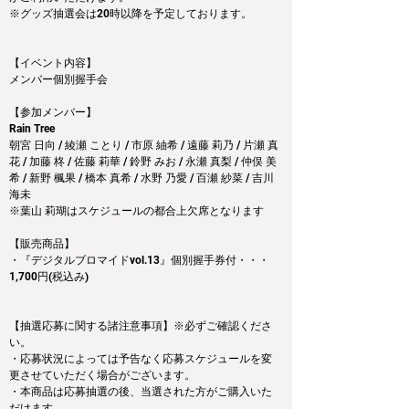
※グッズ抽選会は20時以降を予定しております。
【イベント内容】
メンバー個別握手会
【参加メンバー】
Rain Tree
朝宮 日向 / 綾瀬 ことり / 市原 紬希 / 遠藤 莉乃 / 片瀬 真
花 / 加藤 柊 / 佐藤 莉華 / 鈴野 みお / 永瀬 真梨 / 仲俣 美
希 / 新野 楓果 / 橋本 真希 / 水野 乃愛 / 百瀬 紗菜 / 吉川 
海未
※葉山 莉瑚はスケジュールの都合上欠席となります
【販売商品】
・『デジタルブロマイドvol.13』個別握手券付・・・
1,700円(税込み)
【抽選応募に関する諸注意事項】※必ずご確認くださ
い。
・応募状況によっては予告なく応募スケジュールを変
更させていただく場合がございます。
・本商品は応募抽選の後、当選された方がご購入いた
だけます。