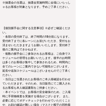
※抽選会の当選は、抽選会実施時間に会場にいらっし
ゃるお客様が対象となります。予めご了承ください。
【個別握手会に関する注意事項】※必ずご確認くださ
い。
・各部の受付終了は、終了時間の15分前になります。
受付終了までに各レーンにお並びいただき、受付をお
済ませいただきますようお願いいたします。受付終了
後のご案内はできかねます。
・複数の握手会にご参加されるお客様は、ご自身でス
ケジュールの管理をお願いいたします。後半のお時間
は多くのお客様が集中して参加されるため、時間内に
全てのレーンにご案内できない可能性がございます。
延長や追加スケジュールはございませんのでご了承く
ださい。
・当日はご当選されたお客様のご本人様確認を行わせ
ていただきます。そのため、当日販売にてご購入され
るお客様も本人確認書類をご持参ください。
・本イベントでは、お客様の安全確保のため、ご入場
時に手荷物検査を実施する場合がございます。 また、
必要に応じてボディチェックを行わせていただくこと
や、お顔の確認が難しい場合（マスクと帽子の同時着