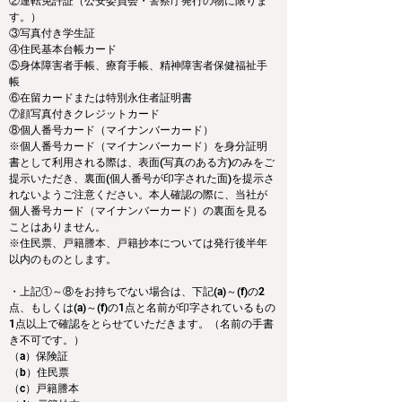
②運転免許証（公安委員会・警察庁発行の物に限りま
す。）
③写真付き学生証
④住民基本台帳カード
⑤身体障害者手帳、療育手帳、精神障害者保健福祉手
帳
⑥在留カードまたは特別永住者証明書
⑦顔写真付きクレジットカード
⑧個人番号カード（マイナンバーカード）
※個人番号カード（マイナンバーカード）を身分証明
書として利用される際は、表面(写真のある方)のみをご
提示いただき、裏面(個人番号が印字された面)を提示さ
れないようご注意ください。本人確認の際に、当社が
個人番号カード（マイナンバーカード）の裏面を見る
ことはありません。
※住民票、戸籍謄本、戸籍抄本については発行後半年
以内のものとします。
・上記①～⑧をお持ちでない場合は、下記(a)～(f)の2
点、もしくは(a)～(f)の1点と名前が印字されているもの
1点以上で確認をとらせていただきます。（名前の手書
き不可です。）
（a）保険証
（b）住民票
（c）戸籍謄本