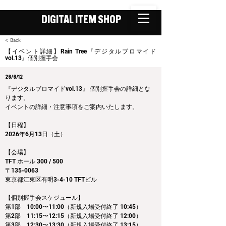
DIGITAL ITEM SHOP
< Back
【イベント詳細】Rain Tree『デジタルブロマイド
vol.13』個別握手会
26/6/12
『デジタルブロマイドvol.13』 個別握手会の詳細とな
ります。
イベントの詳細・注意事項をご案内いたします。
【日程】
2026年6月13日（土）
【会場】
TFT ホール 300 / 500
〒135-0063
東京都江東区有明3-4-10 TFTビル
【個別握手会スケジュール】
第1部　10:00〜11:00（新規入場受付終了 10:45）
第2部　11:15〜12:15（新規入場受付終了 12:00）
第3部　12:30〜13:30（新規入場受付終了 13:15）