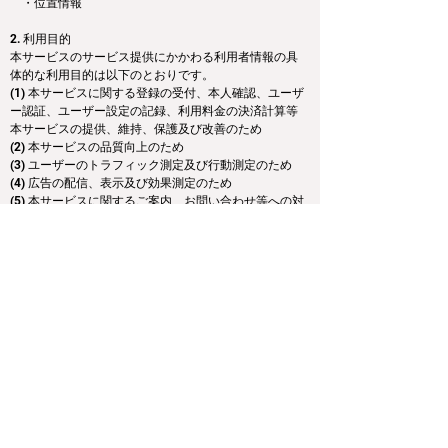
　・位置情報
2. 利用目的
本サービスのサービス提供にかかわる利用者情報の具
体的な利用目的は以下のとおりです。
(1) 本サービスに関する登録の受付、本人確認、ユーザ
ー認証、ユーザー設定の記録、利用料金の決済計算等
本サービスの提供、維持、保護及び改善のため
(2) 本サービスの品質向上のため
(3) ユーザーのトラフィック測定及び行動測定のため
(4) 広告の配信、表示及び効果測定のため
(5) 本サービスに関するご案内、お問い合わせ等への対
応のため
(6) 市場調査、分析、マーケティング及び調査研究のた
め
(7) 個人を識別できない形式に加工した統計データを作
成するため
(8) 本サービスに関する当社の規約、ポリシー等（以下
「規約等」といいます。）に違反する行為に対する対
応のため
(9) 本サービスに関する規約等の変更などを通知するた
め
3. 通知・公表または同意取得の方法、利用中止要請の
方法