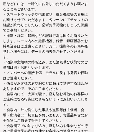
用など）には、一時的にお外しいただくようお願いす
ることもございます。
・スマートウォッチや携帯電話、撮影機器等の着用は
お断りさせていただきます。各レーンにてチケットの
確認が終わりましたら、必ずお手荷物にしまった状態
でご参加ください。
・撮影・録音・録画などの記録行為は固くお断りいた
します。レーン内への撮影機器、録音・録画機器のお
持ち込みはご遠慮ください。万一、撮影等の行為を発
見した場合には、データの消去等させていただきま
す。
・酒類や危険物の持ち込み、また酒気帯び状態でのご
参加は固くお断りいたします。
・メンバーへの誹謗中傷、モラルに反する発言や行動
はご遠慮ください。
・係員がお客様の肩や腕などに触れて誘導する場合が
ありますので、予めご了承ください。
・会場内にて、大声で騒ぐ、座り込む等他のお客様の
ご迷惑になる行為はなさらないようにお願いいたしま
す。
・会場内・外で発生した事故や盗難等は主催者・会
場・出演者は一切責任を負いません。貴重品を含むお
手荷物はご自身で管理してください。
・会場周辺での泊まり込み、座り込みや集会などの行
為は周辺住民の皆様や他のお客様への迷惑となります