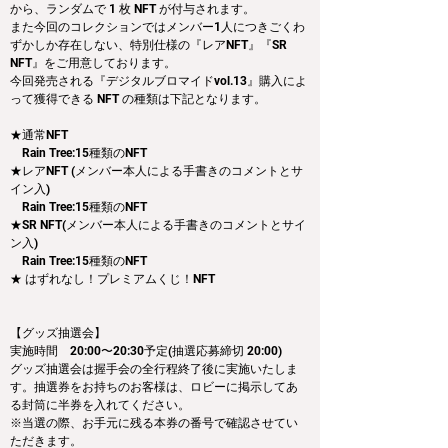
から、ランダムで 1 枚 NFT が付与されます。
また今回のコレクションではメンバー1人につきごくわ
ずかしか存在しない、特別仕様の『レアNFT』『SR 
NFT』をご用意しております。
今回発売される『デジタルブロマイドvol.13』購入によ
って獲得できる NFT の種類は下記となります。
★通常NFT
　Rain Tree:15種類のNFT
★レアNFT (メンバー本人による手書きのコメントとサ
イン入)
　Rain Tree:15種類のNFT
★SR NFT(メンバー本人による手書きのコメントとサイ
ン入)
　Rain Tree:15種類のNFT
★ はずれなし！プレミアムくじ！NFT
【グッズ抽選会】
実施時間　20:00〜20:30予定(抽選応募締切 20:00)
グッズ抽選会は握手会の全行程終了後に実施いたしま
す。抽選券をお持ちのお客様は、ロビーに掲示してあ
る封筒に半券を入れてください。
※当選の際、お手元に残る本券の番号で確認させてい
ただきます。