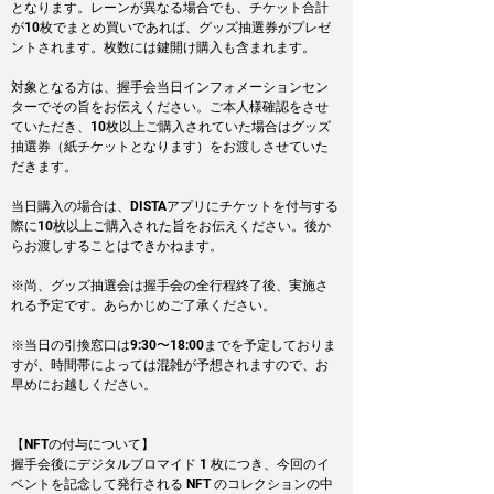
となります。レーンが異なる場合でも、チケット合計
が10枚でまとめ買いであれば、グッズ抽選券がプレゼ
ントされます。枚数には鍵開け購入も含まれます。
対象となる方は、握手会当日インフォメーションセン
ターでその旨をお伝えください。ご本人様確認をさせ
ていただき、10枚以上ご購入されていた場合はグッズ
抽選券（紙チケットとなります）をお渡しさせていた
だきます。
当日購入の場合は、DISTAアプリにチケットを付与する
際に10枚以上ご購入された旨をお伝えください。後か
らお渡しすることはできかねます。
※尚、グッズ抽選会は握手会の全行程終了後、実施さ
れる予定です。あらかじめご了承ください。
※当日の引換窓口は9:30〜18:00までを予定しておりま
すが、時間帯によっては混雑が予想されますので、お
早めにお越しください。
【NFTの付与について】
握手会後にデジタルブロマイド 1 枚につき、今回のイ
ベントを記念して発行される NFT のコレクションの中