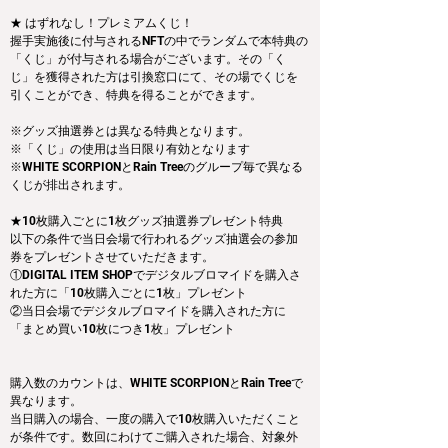
★ はずれなし！プレミアムくじ！
握手実施後に付与されるNFTの中でランダムで本特典の
「くじ」が付与される場合がございます。その「く
じ」を獲得された方は引換窓口にて、その場でくじを
引くことができ、特典を得ることができます。
※グッズ抽選券とは異なる特典となります。
※「くじ」の使用は当日限り有効となります
※WHITE SCORPIONとRain Treeのグループ毎で異なる
くじが排出されます。
★10枚購入ごとに1枚グッズ抽選券プレゼント特典
以下の条件で当日会場で行われるグッズ抽選会の参加
券をプレゼントさせていただきます。
①DIGITAL ITEM SHOPでデジタルブロマイドを購入さ
れた方に「10枚購入ごとに1枚」プレゼント
②当日会場でデジタルブロマイドを購入された方に
「まとめ買い10枚につき1枚」プレゼント
購入数のカウントは、WHITE SCORPIONとRain Treeで
異なります。
当日購入の場合、一度の購入で10枚購入いただくこと
が条件です。数回にわけてご購入された場合、対象外