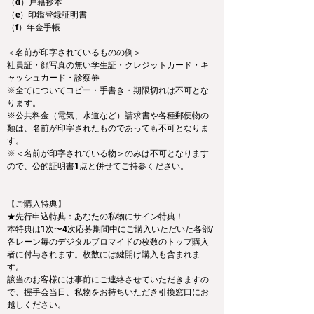
（d）戸籍抄本
（e）印鑑登録証明書
（f）年金手帳
＜名前が印字されているものの例＞ 
社員証・顔写真の無い学生証・クレジットカード・キ
ャッシュカード・診察券 
※全てについてコピー・手書き・期限切れは不可とな
ります。
※公共料金（電気、水道など）請求書や各種郵便物の
類は、名前が印字されたものであっても不可となりま
す。
※＜名前が印字されている物＞のみは不可となります
ので、公的証明書1点と併せてご持参ください。
【ご購入特典】
★先行申込特典：あなたの私物にサイン特典！
本特典は1次〜4次応募期間中にご購入いただいた各部/
各レーン毎のデジタルブロマイドの枚数のトップ購入
者に付与されます。枚数には鍵開け購入も含まれま
す。
該当のお客様には事前にご連絡させていただきますの
で、握手会当日、私物をお持ちいただき引換窓口にお
越しください。