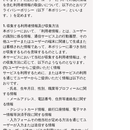
を含む利用者情報の取扱いについて、以下のとおりプ
ライバシーポリシー（以下「本ポリシー」といいま
す。）を定めます。
1. 収集する利用者情報及び収集方法
本ポリシーにおいて、「利用者情報」とは、ユーザー
の識別に係る情報、通信サービス上の行動履歴、その
他ユーザーまたはユーザーの端末に関連して生成また
は蓄積された情報であって、本ポリシーに基づき当社
が収集するものを意味するものとします。
本サービスにおいて当社が収集する利用者情報は、そ
の収集方法に応じて、以下のようなものとなります。
(1) ユーザーからご提供いただく情報
サービスを利用するために、または本サービスの利用
を通じてユーザーからご提供いただく情報は以下のと
おりです。
　・氏名、生年月日、性別、職業等プロフィールに関
する情報
　・メールアドレス、電話番号、住所等連絡先に関す
る情報
　・クレジットカード情報、銀行口座情報、電子マネ
ー情報等決済手段に関する情報
　・入力フォームその他当社が定める方法を通じてユ
ーザーが入力または送信する情報