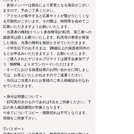
・参加メンバーは都合により変更となる場合がござい
ますので、予めご了承ください。
・アクセスが集中すると応募サイトが繋がりにくくな
る可能性がございます。その際は、時間帯を改めてご
応募いただきますようお願いいたします。
・当選者の権利(イベント参加権等)の転売、第三者への
譲渡等は固くお断りいたします。転売等の事実が発覚
した場合、当選の権利を無効とさせていただきます。
・小学生以下のお子さまは、20歳以上の保護者同伴の
もとお申込みいただきますよう、お願いいたします。
・ご購入されたデジタルブロマイドは握手会参加アプ
リ「DISTA」よりダウンロードいただけます。
・すべてにおける抽選結果のお問い合わせに関しまし
ては、お答えいたしかねますのでご遠慮ください。
・当日はご当選されたお客様のご本人様確認を行なわ
せていただきます。
＝身分証明書について＝
・顔写真付きのものであれば1点をご持参ください。下
記の本人確認書類が対象となります。
※全てについてコピー・期限切れは不可となります。
現物をご持参下さい。
①パスポート