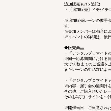
追加販売 (3/15 追記)
・【追加販売】イチ/イチ
※追加販売レーンの握手会はI
す。
※参加メンバーは都合に
※イベントの詳細は、後
◆販売商品
・『デジタルブロマイドvo
※同一応募期間における
大で50枚までのご当選を
またレーンの申込数によ
・『デジタルブロマイド vo
※内容：握手会の鍵開け
その他、ご購入頂いたレ
そのお写真にサインをつ
※開催当日、ご当選され