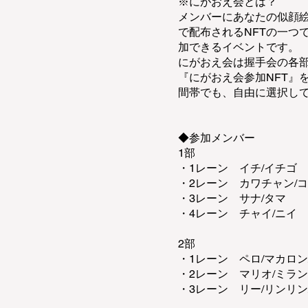
※にがおえ会とは？
メンバーにあなたの似顔絵
で配布されるNFTの一つで
加できるイベントです。
にがおえ会は握手会の各
『にがおえ会参加NFT』
間帯でも、自由に選択し
◆参加メンバー
1部
・1レーン イチ/イチゴ
・2レーン カワチャン/
・3レーン サナ/タマ
・4レーン チャイ/ニイ
2部
・1レーン ペロ/マカロン
・2レーン マリオ/ミラン
・3レーン リー/リンリン