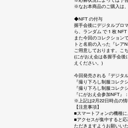
※応募状況によっては予
※なお本商品のご購入は
◆NFT の付与
握手会後にデジタルブロマ
ら、ランダム で 1 枚 N
また今回のコレクションで
トと名前の入った『レアN
ご用意しております。こち
(にがおえ会は各握手会
えください。)
今回発売される『デジタルブ
『撮り下ろし制服コレクション
『撮り下ろし制服コレクショ
『にがおえ会参加NFT』：
※上記は2月22日時点
【注意事項】
■スマートフォンの機種
■アクセスが集中すると
ただきますようお願いい