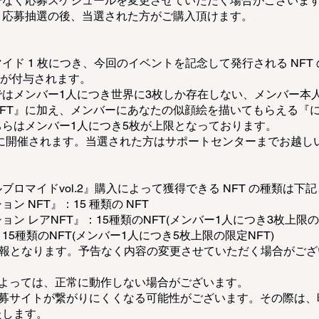
告なく応募スケジュールを変更させていただく場合がございま
、応募抽選の後、当選された方がご購入頂けます。
イド 1 枚につき、今回のイベントを記念して発行される NFT
FT が付与されます。
はメンバー1人につき世界に3枚しか存在しない、メンバー本
FT』に加え、メンバーにあなたの似顔絵を描いてもらえる『に
らはメンバー1人につき5枚が上限となっております。
後に開催されます。当選された方はサポートセンターまでお越し
ロマイドvol.2』購入によって獲得できる NFT の種類は下
 NFT』：15 種類の NFT
ン レアNFT』：15種類のNFT(メンバー1人につき3枚上限の限
15種類のNFT(メンバー1人につき5枚上限の限定NFT)
の情報となります。予告なく内容の変更させていただく場合がご
によっては、正常に動作しない場合がございます。
応募サイトが繋がりにくくなる可能性がございます。その際は、
たします。