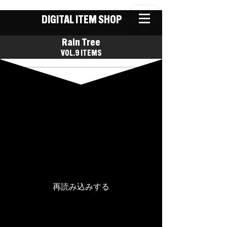
DIGITAL ITEM SHOP
Rain Tree
VOL.9 ITEMS
技術的な問題による、イ
ベントが読み込まれませ
んでした。
お手数ですが、ページを再読み
込みして再試行してください。
再読み込みする