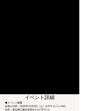
イベント詳細
◆イベント概要
会場＆日程：2025年10月4日（土）＠TFT ホール 500
住所：東京都江東区有明3-4-10 TFTビル