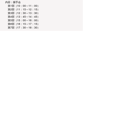
内容：握手会
第1部（10：00～11：00）
第2部（11：15～12：15）
第3部（12：30～13：30）
第4部（13：45～14：45）
第5部（15：00～16：00）
第6部（16：15～17：15）
第7部（17：30～18：30）
◆参加メンバー
1部
・1レーン 片瀬 真花
・2レーン 佐藤 莉華
・3レーン 鈴野 みお
・4レーン 水野 乃愛
・5レーン 吉川 海未
2部
・1レーン 綾瀬 ことり
・2レーン 遠藤 莉乃
・3レーン 朝宮 日向
・4レーン 橋本 真希
・5レーン 永瀬 真梨
3部
・1レーン 市原 紬希
・2レーン 百瀬 紗菜
・3レーン 仲俣 美希
・4レーン 葉山 莉瑚
・5レーン 新野 楓果
4部