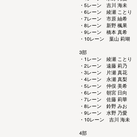
・5レーン 吉川 海未
・6レーン 綾瀬 ことり
・7レーン 市原 紬希
・8レーン 新野 楓果
・9レーン 橋本 真希
・10レーン 葉山 莉瑚
3部
・1レーン 綾瀬 ことり
・2レーン 遠藤 莉乃
・3レーン 片瀬 真花
・4レーン 永瀬 真梨
・5レーン 仲俣 美希
・6レーン 朝宮 日向
・7レーン 佐藤 莉華
・8レーン 鈴野 みお
・9レーン 水野 乃愛
・10レーン 吉川 海未​
4部