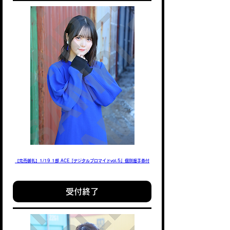
【完売御礼】1/19 1部 ACE『デジタルブロマイドvol.5』個別握手券付
受付終了