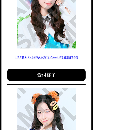
4/5 2部 ALLY『デジタルブロマイドvol.12』個別握手券付
受付終了