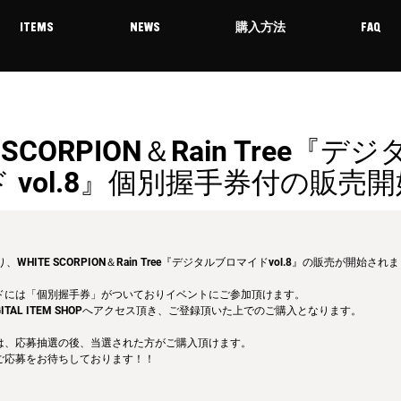
ITEMS
NEWS
購入方法
FAQ
E SCORPION＆Rain Tree『
 vol.8』個別握手券付の販売
より、WHITE SCORPION＆Rain Tree『デジタルブロマイドvol.8』の販売が開始され
ドには「個別握手券」がついておりイベントにご参加頂けます。
ITAL ITEM SHOPへアクセス頂き、ご登録頂いた上でのご購入となります。
は、応募抽選の後、当選された方がご購入頂けます。
ご応募をお待ちしております！！