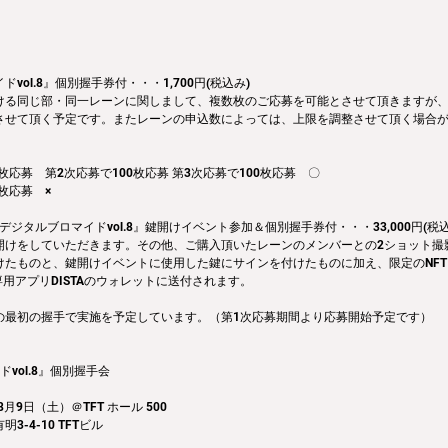
vol.8』個別握手券付・・・1,700円(税込み)
ける同じ部・同一レーンに関しまして、複数枚のご応募を可能とさせて頂きますが、1
させて頂く予定です。またレーンの申込数によっては、上限を調整させて頂く場合
枚応募　第2次応募で100枚応募 第3次応募で100枚応募　〇
枚応募　×
デジタルブロマイドvol.8』鍵開けイベント参加＆個別握手券付・・・33,000円(税込
開けをしていただきます。その他、ご購入頂いたレーンのメンバーとの2ショット撮
けたものと、鍵開けイベントに使用した鍵にサインを付けたものに加え、限定のNF
専用アプリDISTAのウォレットに送付されます。
の最初の握手で実施を予定しています。（第1次応募期間より応募開始予定です）
vol.8』個別握手会
月9日（土）＠TFT ホール 500
-4-10 TFTビル