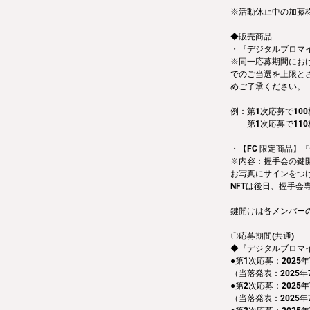
※活動休止中の加藤
◆販売商品
・『デジタルブロマイド
※同一応募期間にお
でのご当選を上限と
めご了承ください。
例：第1次応募で100
　　第1次応募で110
・【FC 限定商品】『
※内容：握手会の鍵
お写真にサインをつ
NFTは後日、握手会
鍵開けは各メンバー
〇応募期間(共通)
◆『デジタルブロマイ
●第1次応募：2025年
（当落発表：2025年
●第2次応募：2025年
（当落発表：2025年