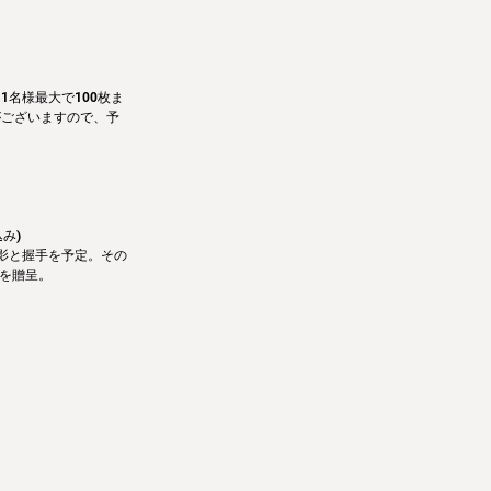
名様最大で100枚ま
がございますので、予
み) 　
影と握手を予定。その
Tを贈呈。