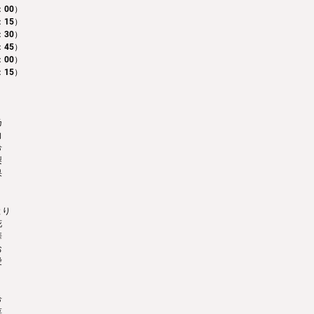
00） 
：15）
：30）
：45）
：00）
：15）
乃
向
希
梨
果
とり
花
華
お
愛
希
菜