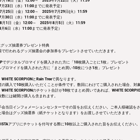
7月18日（金）12:00～　2025年7月22日（火）11:59
7月23日（水）11:00までに発表予定）
月25日（金）12:00～　2025年7月29日(火）11:59
7月30日（水）11:00までに発表予定）
8月1日（金）12:00～　2025年8月5日（火）11:59
8月6日（水）11:00までに発表予定）
枚グッズ抽選券プレゼント特典
場で行われるグッズ抽選会の参加券をプレゼントさせていただきます。
EM SHOPでデジタルブロマイドを購入された方に「10枚購入ごとに1枚」プレゼント
ルブロマイドを購入された方に「まとめ買い10枚につき1枚」プレゼント
ITE SCORPIONとRain Treeで異なります。
度の購入で10枚購入いただくことが条件です。数回にわけてご購入された場合、対
HITE SCORPIONのチケット合計が10枚でまとめ買いであれば、WHITE SCORP
枚数には鍵開け購入も含まれます。
手会当日インフォメーションセンターでその旨をお伝えください。ご本人様確認をさ
た場合はグッズ抽選券（紙チケットとなります）をお渡しさせていただきます。
ISTAアプリにチケットを付与する際に10枚以上ご購入された旨をお伝えください