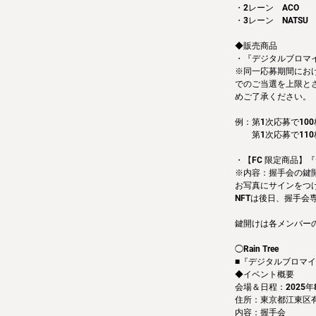
・2レーン　ACO
・3レーン　NATSU
◆販売商品
・『デジタルブロマイド
※同一応募期間にお
でのご当選を上限と
めご了承ください。
例：第1次応募で100
　　第1次応募で110
・【FC 限定商品】『
※内容：握手会の鍵
お写真にサインをつ
NFTは後日、握手会
鍵開けは各メンバー
◯Rain Tree
■『デジタルブロマイド
◆イベント概要 
会場＆日程：2025年8
住所：東京都江東区有明3
内容：握手会　