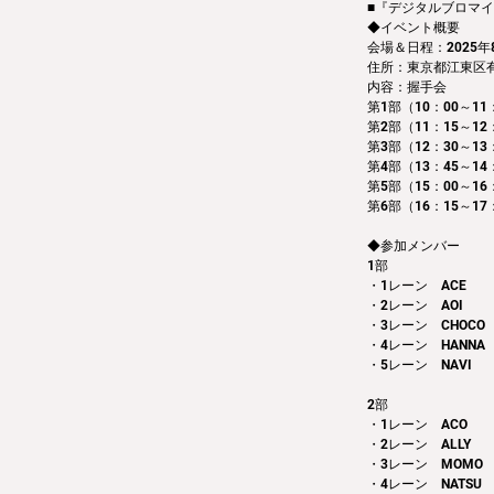
■『デジタルブロマイド
◆イベント概要 
会場＆日程：2025年8
住所：東京都江東区有明3
内容：握手会　
第1部（10：00～11：
第2部（11：15～12
第3部（12：30～13
第4部（13：45～14
第5部（15：00～16
第6部（16：15～17
◆参加メンバー
1部 
・1レーン　ACE
・2レーン　AOI
・3レーン　CHOCO
・4レーン　HANNA
・5レーン　NAVI
2部 
・1レーン　ACO
・2レーン　ALLY
・3レーン　MOMO
・4レーン　NATSU