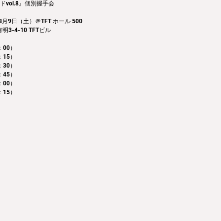
vol.8』個別握手会
月9日（土）＠TFT ホール 500
-4-10 TFTビル
00） 
：15）
：30）
：45）
：00）
：15）