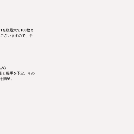
名様最大で100枚ま
がございますので、予
み) 
影と握手を予定。その
Tを贈呈。