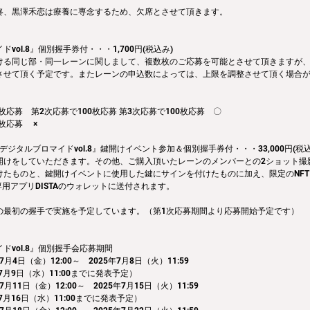
柊、黒澤禾恋は療養に専念するため、欠席とさせて頂きます。
vol.8』個別握手券付・・・1,700円(税込み)
ける同じ部・同一レーンに関しまして、複数枚のご応募を可能とさせて頂きますが、1
させて頂く予定です。またレーンの申込数によっては、上限を調整させて頂く場合
枚応募　第2次応募で100枚応募 第3次応募で100枚応募　〇
枚応募　 ×
デジタルブロマイドvol.8』鍵開けイベント参加＆個別握手券付・・・33,000円(税込
開けをしていただきます。その他、ご購入頂いたレーンのメンバーとの2ショット撮
けたものと、鍵開けイベントに使用した鍵にサインを付けたものに加え、限定のNF
専用アプリDISTAのウォレットに送付されます。
の最初の握手で実施を予定しています。（第1次応募期間より応募開始予定です）
ドvol.8』個別握手会応募期間
7月4日（金）12:00～　2025年7月8日（火）11:59
7月9日（水）11:00までに発表予定）
7月11日（金）12:00～　2025年7月15日（火）11:59
7月16日（水）11:00までに発表予定）