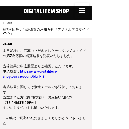
DIGITAL ITEM SHOP
< Back
第7次応募：当落発表のお知らせ『デジタルブロマイド
vol.2』
24/3/11
本日皆様にご応募いただきましたデジタルブロマイド
の第7次応募の当落結果を発表いたしました。
当落結果は申込履歴よりご確認いただけます。
申込履歴：
https://www.digitalitem-
shop.com/account/blank-3
当落結果に関しては別途メールでも送付しておりま
す。
当選された方は案内に従い、お支払い期限の
【3月14日23時59分】
までにお支払いをお願いいたします。
この度はご応募いただきましてありがとうございまし
た。