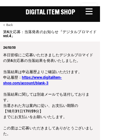
DIGITAL ITEM SHOP
< Back
第6次応募：当落発表のお知らせ『デジタルブロマイド
vol.4』
24/10/30
本日皆様にご応募いただきましたデジタルブロマイド
の第6次応募の当落結果を発表いたしました。
当落結果は申込履歴よりご確認いただけます。
申込履歴：
https://www.digitalitem-
shop.com/account/blank-3
当落結果に関しては別途メールでも送付しておりま
す。
当選された方は案内に従い、お支払い期限の
【10月31日17時59分】
までにお支払いをお願いいたします。
この度はご応募いただきましてありがとうございまし
た。