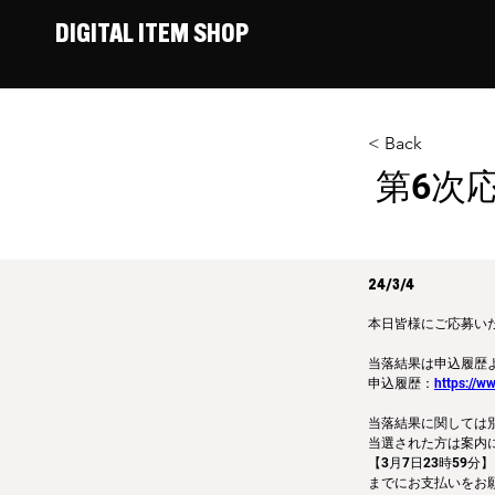
DIGITAL ITEM SHOP
< Back
第6次
24/3/4
本日皆様にご応募い
当落結果は申込履歴
申込履歴：
https://w
当落結果に関しては
当選された方は案内
【3月7日23時59分】
までにお支払いをお