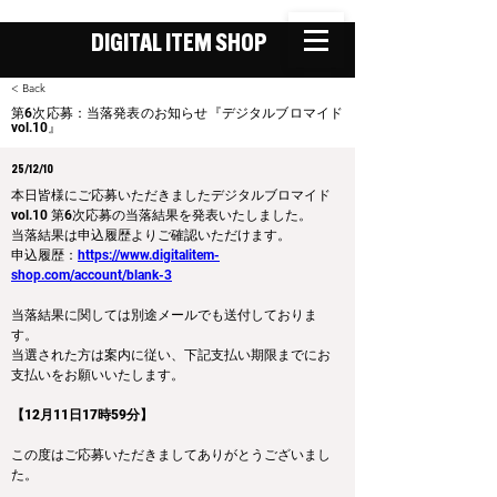
DIGITAL ITEM SHOP
< Back
第6次応募：当落発表のお知らせ『デジタルブロマイド
vol.10』
25/12/10
本日皆様にご応募いただきましたデジタルブロマイド
vol.10 第6次応募の当落結果を発表いたしました。
当落結果は申込履歴よりご確認いただけます。
申込履歴：
https://www.digitalitem-
shop.com/account/blank-3
当落結果に関しては別途メールでも送付しておりま
す。
当選された方は案内に従い、下記支払い期限までにお
支払いをお願いいたします。
【12月11日17時59分】
この度はご応募いただきましてありがとうございまし
た。