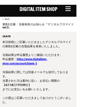
DIGITAL ITEM SHOP
< Back
第3次応募：当落発表のお知らせ『デジタルブロマイド
vol.3』
24/4/16
本日皆様にご応募いただきましたデジタルブロマイド
の第3次応募の当落結果を発表いたしました。
当落結果は申込履歴よりご確認いただけます。
申込履歴：
https://www.digitalitem-
shop.com/account/blank-3
当落結果に関しては別途メールでも送付しておりま
す。
当選された方は案内に従い、お支払い期限の
【4月18日17時59分】
までにお支払いをお願いいたします。
この度はご応募いただきましてありがとうございまし
た。