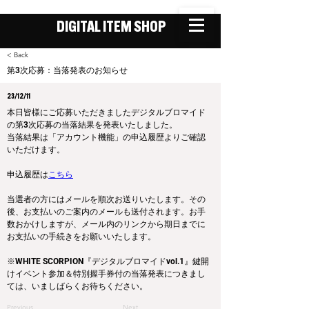
DIGITAL ITEM SHOP
< Back
第3次応募：当落発表のお知らせ
23/12/11
本日皆様にご応募いただきましたデジタルブロマイド
の第3次応募の当落結果を発表いたしました。
当落結果は「アカウント機能」の申込履歴よりご確認
いただけます。
申込履歴は
こちら
当選者の方にはメールを順次お送りいたします。その
後、お支払いのご案内のメールも送付されます。お手
数おかけしますが、メール内のリンクから期日までに
お支払いの手続きをお願いいたします。
※WHITE SCORPION『デジタルブロマイドvol.1』鍵開
けイベント参加＆特別握手券付の当落発表につきまし
ては、いましばらくお待ちください。
Previous
Next