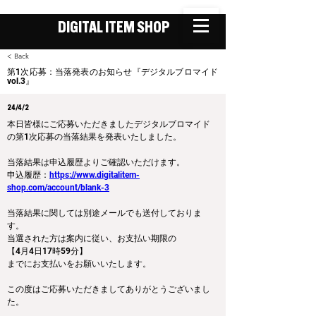
DIGITAL ITEM SHOP
< Back
第1次応募：当落発表のお知らせ『デジタルブロマイド
vol.3』
24/4/2
本日皆様にご応募いただきましたデジタルブロマイド
の第1次応募の当落結果を発表いたしました。
当落結果は申込履歴よりご確認いただけます。
申込履歴：
https://www.digitalitem-
shop.com/account/blank-3
当落結果に関しては別途メールでも送付しておりま
す。
当選された方は案内に従い、お支払い期限の
【4月4日17時59分】
までにお支払いをお願いいたします。
この度はご応募いただきましてありがとうございまし
た。