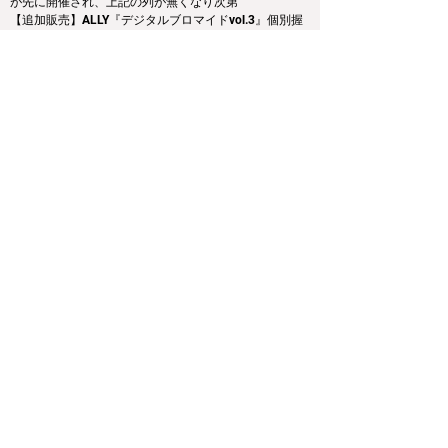
が先に開催され、上記の列が無くなり次第
【追加販売】ALLY『デジタルブロマイドvol.3』個別握
手券付
の握手会が開催されます。
※当日のイベント状況によって、順番が前後する場合
や、別途レーンを設けて実施する場合などございま
す。あらかじめご了承ください。
■特典に関して
追加販売分のデジタルブロマイドのご購入は「10枚購
入ごとに1枚握手券プレゼント特典」のカウント対象と
なります。
※追加販売分のレーンでは鍵閉めは行いません。
ご応募方法、注意事項、特典等に関しては下記のお知
らせをご参照ください。
https://bit.ly/3TV4QRf
Previous
Next
運営会社