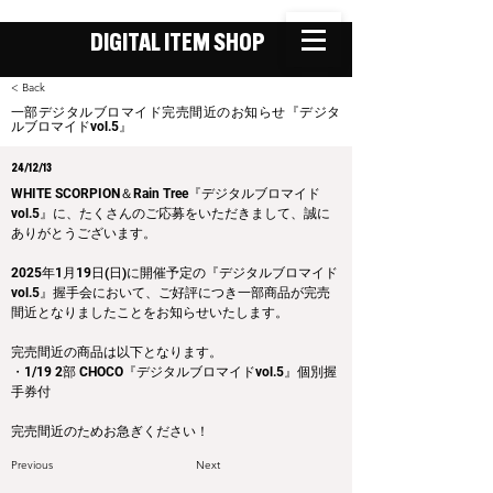
DIGITAL ITEM SHOP
< Back
一部デジタルブロマイド完売間近のお知らせ『デジタ
ルブロマイドvol.5』
24/12/13
WHITE SCORPION＆Rain Tree『デジタルブロマイド
vol.5』に、たくさんのご応募をいただきまして、誠に
ありがとうございます。
2025年1月19日(日)に開催予定の『デジタルブロマイド
vol.5』握手会において、ご好評につき一部商品が完売
間近となりましたことをお知らせいたします。
完売間近の商品は以下となります。
・1/19 2部 CHOCO『デジタルブロマイドvol.5』個別握
手券付
完売間近のためお急ぎください！
Previous
Next