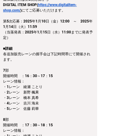
DIGITAL ITEM SHOP(
https://www.digitalitem-
shop.com/
)
にてご応募いただけます。
第5次応募：2025年1月10日（金）12:00　～　2025年
1月14日（火）11:59
（当落発表：2025年1月15日（水）11:00までに発表予
定）
■詳細
各追加販売レーンの握手会は下記時間帯にて開催され
ます。
7部
開催時間　：16：30～17：15
レーン情報：
・1レーン　綾瀬 ことり 
・2レーン　新野 楓果
・3レーン　橋本 真希
・4レーン　吉川 海未
・5レーン　佐藤 莉華
8部
開催時間　：17：30～18：15
レーン情報：