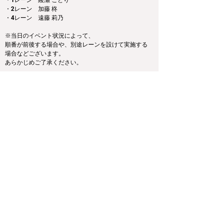
・1レーン　綾瀬 ことり
​​・2レーン　加藤 柊
・4レーン　遠藤 莉乃
※当日のイベント状況によって、
順番が前後する場合や、別途レーンを設けて実施する
場合などございます。
あらかじめご了承ください。
■特典に関して
追加販売分のデジタルブロマイドのご購入は「10枚購
入ごとに1枚グッズ抽選券プレゼント特典」のカウント
対象となります。
ご応募方法、注意事項、特典等に関しては下記のお知
らせをご参照ください。
bit.ly/3ZGksuQ
Previous
Next
運営会社
利用規約