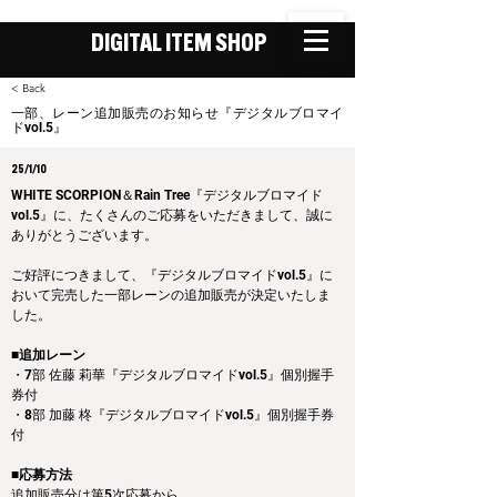
DIGITAL ITEM SHOP
< Back
一部、レーン追加販売のお知らせ『デジタルブロマイ
ドvol.5』
25/1/10
WHITE SCORPION＆Rain Tree『デジタルブロマイド
vol.5』に、たくさんのご応募をいただきまして、誠に
ありがとうございます。
ご好評につきまして、『デジタルブロマイドvol.5』に
おいて完売した一部レーンの追加販売が決定いたしま
した。
■追加レーン
・7部 佐藤 莉華『デジタルブロマイドvol.5』個別握手
券付
・8部 加藤 柊『デジタルブロマイドvol.5』個別握手券
付
■応募方法
追加販売分は第5次応募から