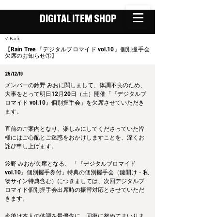
DIGITAL ITEM SHOP
< Back
【Rain Tree 『デジタルブロマイド vol.10』個別握手会
欠席のお知らせ①】
25/12/19
メンバーの鈴野 みおに関しまして、体調不良のため、
大事をとって明日12月20日（土）開催「『デジタルブ
ロマイド vol.10』個別握手会」を欠席させていただき
ます。
直前のご案内となり、楽しみにしてくださっていた皆
様にはご心配とご迷惑をおかけしますことを、深くお
詫び申し上げます。
鈴野 みおが欠席となる、 「『デジタルブロマイド 
vol.10』個別握手券付」特典の個別握手会（鍵開け・私
物サイン特典含む）につきましては、次回デジタルブ
ロマイド個別握手会出席時の振替対応とさせていただ
きます。
今後は本人の体調を最優先に、回復に努めてまいりま