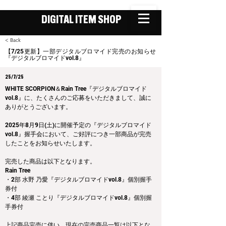
DIGITAL ITEM SHOP
< Back
【7/25更新】一部デジタルブロマイド完売のお知らせ
『デジタルブロマイドvol.8』
25/7/25
WHITE SCORPION＆Rain Tree『デジタルブロマイド
vol.8』に、たくさんのご応募をいただきまして、誠に
ありがとうございます。
2025年8月9日(土)に開催予定の『デジタルブロマイド
vol.8』握手会において、ご好評につき一部商品が完売
したことをお知らせいたします。
完売した商品は以下となります。
Rain Tree
・2部 水野 乃愛『デジタルブロマイドvol.8』個別握手
券付
・4部 綾瀬 ことり『デジタルブロマイドvol.8』個別握
手券付
上記商品完売に伴い、現在の完売商品一覧は以下とな