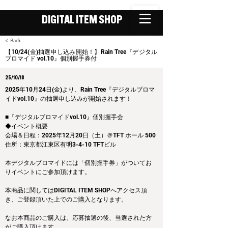
DIGITAL ITEM SHOP
< Back
【10/24(金)抽選申し込み開始！】Rain Tree『デジタル
ブロマイド vol.10』個別握手券付
25/10/18
2025年10月24日(金)より、Rain Tree『デジタルブロマ
イドvol.10』の抽選申し込みが開始されます！
■『デジタルブロマイドvol.10』個別握手会
◆イベント概要 
会場＆日程：2025年12月20日（土）＠TFT ホール 500
住所：東京都江東区有明3-4-10 TFTビル
本デジタルブロマイドには「個別握手券」がついてお
りイベントにご参加頂けます。
本商品に関してはDIGITAL ITEM SHOPへアクセス頂
き、ご登録頂いた上でのご購入となります。
なお本商品のご購入は、応募抽選の後、当選された方
がご購入頂けます。