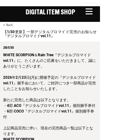
DIGITAL ITEM SHOP
< Back
【1/30更新】一部デジタルブロマイド完売のお知らせ
『デジタルブロマイドvol.11』
26/1/30
WHITE SCORPION＆Rain Tree『デジタルブロマイド
vol.11』に、たくさんのご応募をいただきまして、誠に
ありがとうございます。
2026年2月23日(月)に開催予定の『デジタルブロマイド
vol.11』握手会において、ご好評につき一部商品が完売
したことをお知らせいたします。
新たに完売した商品は以下となります。
・4部 ACO『デジタルブロマイドvol.11』個別握手券付
・6部 COCO『デジタルブロマイドvol.11』個別握手券
付
上記商品完売に伴い、現在の完売商品一覧は以下とな
ります。
WHITE SCORPION