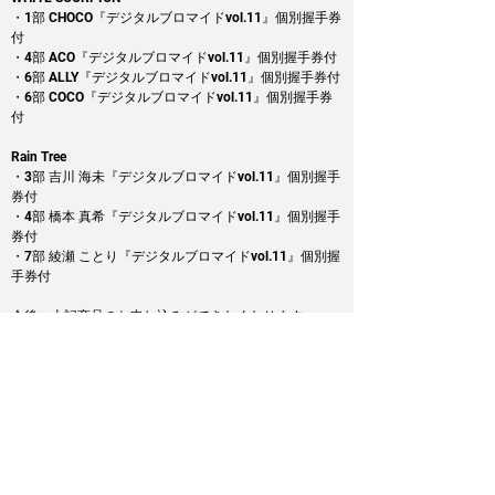
・1部 CHOCO『デジタルブロマイドvol.11』個別握手券
付
・4部 ACO『デジタルブロマイドvol.11』個別握手券付
・6部 ALLY『デジタルブロマイドvol.11』個別握手券付
・6部 COCO『デジタルブロマイドvol.11』個別握手券
付
Rain Tree
・3部 吉川 海未『デジタルブロマイドvol.11』個別握手
券付
・4部 橋本 真希『デジタルブロマイドvol.11』個別握手
券付
・7部 綾瀬 ことり『デジタルブロマイドvol.11』個別握
手券付
今後、上記商品のお申し込みができなくなります。
また上記商品以外は販売中となりますので、皆様のご
購入をお待ちしております。
Previous
Next
運営会社