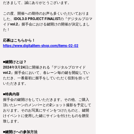
だきまして、誠にありがとうございます。
この度、開催への期待のお声も多くいただいておりま
した、IDOL3.0 PROJECT FINALISTの『デジタルブロマ
イドvol.2』握手会における鍵開けの開催が決定しまし
た！
応募はこちらから！
https://www.digitalitem-shop.com/items-02-02
■鍵開けとは？
2024年3月24日に開催される『デジタルブロマイド
vol.2』握手会において、各レーン毎の鍵を開錠してい
ただき、一番最初に握手をしていただく役割を担って
いただきます。
■特典内容
握手会の鍵開けをしていただきます。その他、ご購入
頂いたレーンのメンバーとの2ショット撮影を予定して
おります。そのお写真にサインをつけたものと、鍵開
けイベントに使用した鍵にサインを付けたものを贈呈
致します。
■鍵開けへの参加方法