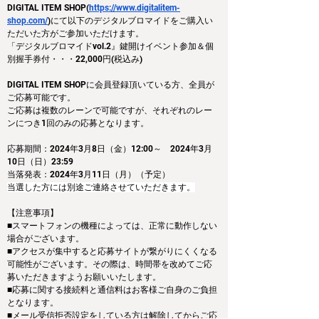
DIGITAL ITEM SHOP(
https://www.digitalitem-
shop.com/
)にて以下のデジタルブロマイドをご購入い
ただいた方がご参加いただけます。
「デジタルブロマイドvol.2』鍵開けイベント参加＆個
別握手券付・・・22,000円(税込み)
DIGITAL ITEM SHOPに会員登録頂いている方、全員が
ご応募可能です。
ご応募は複数のレーンで可能ですが、それぞれのレー
ンにつき1回のみの応募となります。
応募期間：2024年3月8日（金）12:00～　2024年3月
10日（日）23:59
当落発表：2024年3月11日（月）（予定）
当選した方には別途ご連絡させていただきます。
【注意事項】
■スマートフォンの機種によっては、正常に動作しない
場合がございます。
■アクセスが集中すると応募サイトが繋がりにくくなる
可能性がございます。その際は、時間帯を改めてご応
募いただきますようお願いいたします。
■応募に関する接続料と通信料はお客様ご自身のご負担
となります。
■メール受信拒否設定をしている方は解除してからご応