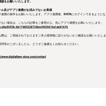
確認をお願いいたします。
トール及びアプリ連携がお済みでないお客様
連携の操作をお願いいたします。アプリ連携後、DISTAにログインできるように
でない場合は、こちらの記事をご参照の上、先にアプリ連携をお願いいたします。
tion.site/DISTA-6b17485228734bcc9655616a1ad41676
る際は、ご登録されておりますご本人様情報に誤りがないかご確認をお願いいたし
質問等がございましたら、どうぞご遠慮なくお知らせください。
://www.digitalitem-shop.com/contact
会社
利用規約
プライバシーポリシー
特定商取引法に基づく表記
お問い合