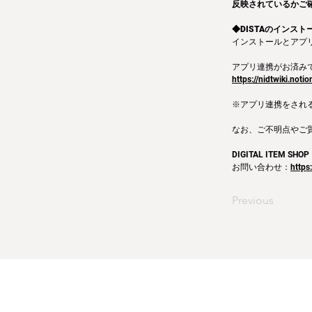
反映されているかご
◆DISTAのインス
インストールとアプリ
アプリ連携がお済み
https://nidtwiki.no
※アプリ連携をされ
なお、ご不明点やご
DIGITAL ITEM SHOP
お問い合わせ：
https
Previous
運営