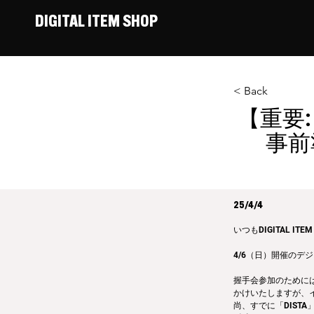
DIGITAL ITEM SHOP
< Back
【重要
事前
25/4/4
いつもDIGITAL 
4/6（日）開催のデ
握手会参加のために
かけいたしますが、
尚、すでに「DIST