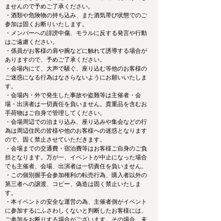
ませんので予めご了承ください。
・酒類や危険物の持ち込み、また酒気帯び状態でのご
参加は固くお断りいたします。
・メンバーへの誹謗中傷、モラルに反する発言や行動
はご遠慮ください。
・係員がお客様の肩や腕などに触れて誘導する場合が
ありますので、予めご了承ください。
・会場内にて、大声で騒ぐ、座り込む等他のお客様の
ご迷惑になる行為はなさらないようにお願いいたしま
す。
・会場内・外で発生した事故や盗難等は主催者・会
場・出演者は一切責任を負いません。貴重品を含むお
手荷物はご自身で管理してください。
・会場周辺での泊まり込み、座り込みや集会などの行
為は周辺住民の皆様や他のお客様への迷惑となります
ので、固く禁止させていただきます。
・会場までの交通費・宿泊費等はお客様ご自身のご負
担となります。万が一、イベントが中止になった場合
でも主催者、会場、出演者は一切責任を負いません。
・この個別握手会参加権利の転売行為、購入者以外の
第三者への譲渡、コピー、偽造は固く禁止いたしま
す。
・本イベントの安全な運営の為、主催者側がイベント
に参加するにふさわしくないと判断したお客様には、
ご参加をお断りする場合がございます。その場合、未