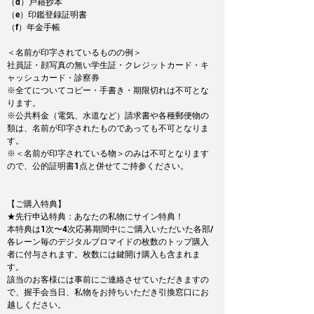
（d）戸籍抄本
（e）印鑑登録証明書
（f）年金手帳
＜名前が印字されているものの例＞ 
社員証・顔写真の無い学生証・クレジットカード・キ
ャッシュカード・診察券 
※全てについてコピー・手書き・期限切れは不可とな
ります。
※公共料金（電気、水道など）請求書や各種郵便物の
類は、名前が印字されたものであっても不可となりま
す。
※＜名前が印字されている物＞のみは不可となります
ので、公的証明書1点と併せてご持参ください。
【ご購入特典】
★先行申込特典：あなたの私物にサイン特典！
本特典は1次〜4次応募期間中にご購入いただいた各部/
各レーン毎のデジタルブロマイドの枚数のトップ購入
者に付与されます。枚数には鍵開け購入も含まれま
す。
該当のお客様には事前にご連絡させていただきますの
で、握手会当日、私物をお持ちいただき引換窓口にお
越しください。