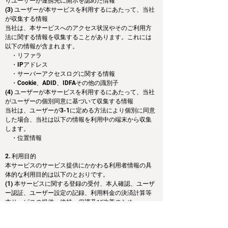
りユーザーが連携先に開示を認めた情報
(3) ユーザーが本サービスを利用するにあたって、当社
が収集する情報
当社は、本サービスへのアクセス状況やそのご利用方
法に関する情報を収集することがあります。これには
以下の情報が含まれます。
　・リファラ
　・IPアドレス
　・サーバーアクセスログに関する情報
　・Cookie、ADID、IDFAその他の識別子
(4) ユーザーが本サービスを利用するにあたって、当社
がユーザーの個別同意に基づいて収集する情報
当社は、ユーザーが3-1に定める方法により個別に同意
した場合、当社は以下の情報を利用中の端末から収集
します。
　・位置情報
2. 利用目的
本サービスのサービス提供にかかわる利用者情報の具
体的な利用目的は以下のとおりです。
(1) 本サービスに関する登録の受付、本人確認、ユーザ
ー認証、ユーザー設定の記録、利用料金の決済計算等
本サービスの提供、維持、保護及び改善のため
(2) 本サービスの品質向上のため
(3) ユーザーのトラフィック測定及び行動測定のため