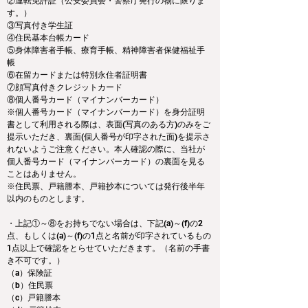
②運転免許証（公安委員会・警察庁発行の物に限りま
す。）
③写真付き学生証
④住民基本台帳カード
⑤身体障害者手帳、療育手帳、精神障害者保健福祉手
帳
⑥在留カードまたは特別永住者証明書
⑦顔写真付きクレジットカード
⑧個人番号カード（マイナンバーカード）
※個人番号カード（マイナンバーカード）を身分証明
書として利用される際は、表面(写真のある方)のみをご
提示いただき、裏面(個人番号が印字された面)を提示さ
れないようご注意ください。本人確認の際に、当社が
個人番号カード（マイナンバーカード）の裏面を見る
ことはありません。
※住民票、戸籍謄本、戸籍抄本については発行後半年
以内のものとします。
・上記①～⑧をお持ちでない場合は、下記(a)～(f)の2
点、もしくは(a)～(f)の1点と名前が印字されているもの
1点以上で確認をとらせていただきます。（名前の手書
き不可です。）
（a）保険証
（b）住民票
（c）戸籍謄本