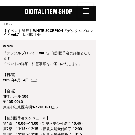
DIGITAL ITEM SHOP
< Back
【イベント詳細】WHITE SCORPION『デジタルブロマ
イド vol.7』個別握手会
25/6/13
『デジタルブロマイドvol.7』 個別握手会の詳細となり
ます。
イベントの詳細・注意事項をご案内いたします。
【日程】
2025年6月14日（土）
【会場】
TFT ホール 500
〒135-0063
東京都江東区有明3-4-10 TFTビル
【個別握手会スケジュール】
第1部　10:00〜11:00（新規入場受付終了 10:45）
第2部　11:15〜12:15 （新規入場受付終了 12:00）
第3部　12:30〜13:30 （新規入場受付終了 13:15）