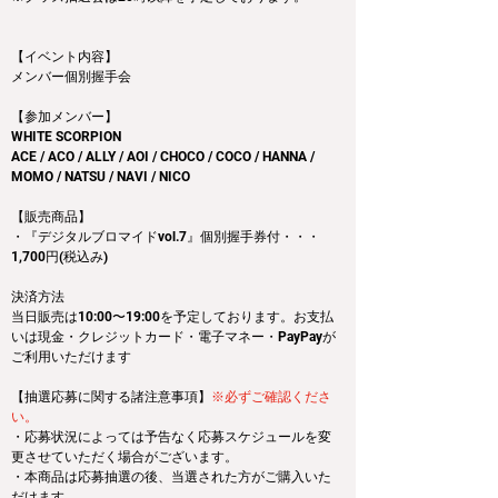
【イベント内容】
メンバー個別握手会
【参加メンバー】
WHITE SCORPION 
ACE / ACO / ALLY / AOI / CHOCO / COCO / HANNA / 
MOMO / NATSU / NAVI / NICO
【販売商品】
・『デジタルブロマイドvol.7』個別握手券付・・・
1,700円(税込み)
決済方法
当日販売は10:00〜19:00を予定しております。お支払
いは現金・クレジットカード・電子マネー・PayPayが
ご利用いただけます
【抽選応募に関する諸注意事項】
※必ずご確認くださ
い。
・応募状況によっては予告なく応募スケジュールを変
更させていただく場合がございます。
・本商品は応募抽選の後、当選された方がご購入いた
だけます。