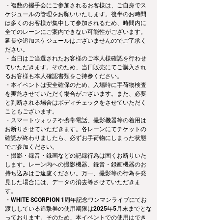
・複数の握手会にご参加されるお客様は、ご自身でス
ケジュールの管理をお願いいたします。後半のお時間
は多くのお客様が集中して参加されるため、時間内に
全てのレーンにご案内できない可能性がございます。
延長や追加スケジュールはございませんのでご了承く
ださい。
・当日はご当選されたお客様のご本人様確認を行わせ
ていただきます。そのため、当日販売にてご購入され
るお客様も本人確認書類をご持参ください。
・本イベントは安全確保のため、入場時に手荷物検査
を実施させていただく場合がございます。また、必要
と判断される場合はボディチェックをさせていただく
こともございます。
・スマートウォッチや携帯電話、撮影機器等の着用は
お断りさせていただきます。各レーンにてチケットの
確認が終わりましたら、必ずお手荷物にしまった状態
でご参加ください。
・撮影・録音・録画などの記録行為は固くお断りいた
します。レーン内への撮影機器、録音・録画機器のお
持ち込みはご遠慮ください。万一、撮影等の行為を発
見した場合には、データの消去等させていただきま
す。
・WHITE SCORPION 1周年記念ワンマンライブにてお
渡ししている追撃券の使用期限は2025年5月末までとな
っております。そのため、本イベントでの使用はでき