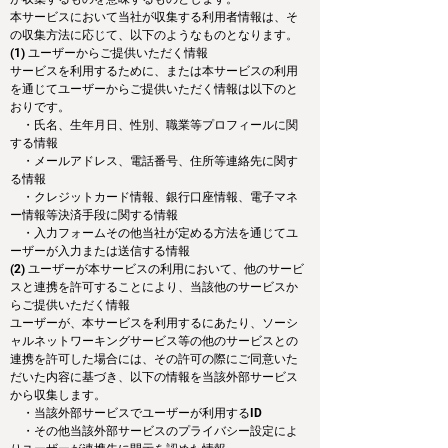
本サービスにおいて当社が収集する利用者情報は、そ
の収集方法に応じて、以下のようなものとなります。
(1) ユーザーからご提供いただく情報
サービスを利用するために、または本サービスの利用
を通じてユーザーからご提供いただく情報は以下のと
おりです。
　・氏名、生年月日、性別、職業等プロフィールに関
する情報
　・メールアドレス、電話番号、住所等連絡先に関す
る情報
　・クレジットカード情報、銀行口座情報、電子マネ
ー情報等決済手段に関する情報
　・入力フォームその他当社が定める方法を通じてユ
ーザーが入力または送信する情報
(2) ユーザーが本サービスの利用において、他のサービ
スと連携を許可することにより、当該他のサービスか
らご提供いただく情報
ユーザーが、本サービスを利用するにあたり、ソーシ
ャルネットワーキングサービス等の他のサービスとの
連携を許可した場合には、その許可の際にご同意いた
だいた内容に基づき、以下の情報を当該外部サービス
から収集します。
　・当該外部サービスでユーザーが利用するID
　・その他当該外部サービスのプライバシー設定によ