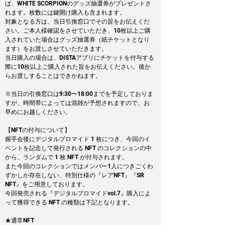
ば、WHITE SCORPIONのグッズ抽選券がプレゼントさ
れます。枚数には鍵開け購入も含まれます。
対象となる方は、当日引換窓口でその旨をお伝えくだ
さい。ご本人様確認をさせていただき、10枚以上ご購
入されていた場合はグッズ抽選券（紙チケットとなり
ます）をお渡しさせていただきます。
当日購入の場合は、DISTAアプリにチケットを付与する
際に10枚以上ご購入された旨をお伝えください。後か
らお渡しすることはできかねます。
※当日の引換窓口は9:30〜18:00までを予定しておりま
すが、時間帯によっては混雑が予想されますので、お
早めにお越しください。
【NFTの付与について】
握手会後にデジタルブロマイド 1 枚につき、今回のイ
ベントを記念して発行される NFT のコレクションの中
から、ランダムで 1 枚 NFT が付与されます。
また今回のコレクションではメンバー1人につきごくわ
ずかしか存在しない、特別仕様の『レアNFT』『SR 
NFT』をご用意しております。
今回発売される『デジタルブロマイドvol.7』購入によ
って獲得できる NFT の種類は下記となります。
★通常NFT