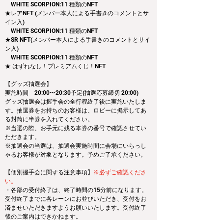
　WHITE SCORPION:11 種類のNFT
★レアNFT (メンバー本人による手書きのコメントとサ
イン入)
　WHITE SCORPION:11 種類のNFT
★SR NFT(メンバー本人による手書きのコメントとサイ
ン入)
　WHITE SCORPION:11 種類のNFT
★ はずれなし！プレミアムくじ！NFT
【グッズ抽選会】
実施時間　20:00〜20:30予定(抽選応募締切 20:00)
グッズ抽選会は握手会の全行程終了後に実施いたしま
す。抽選券をお持ちのお客様は、ロビーに掲示してあ
る封筒に半券を入れてください。
※当選の際、お手元に残る本券の番号で確認させてい
ただきます。
※抽選会の当選は、抽選会実施時間に会場にいらっし
ゃるお客様が対象となります。予めご了承ください。
【個別握手会に関する注意事項】
※必ずご確認くださ
い。
・各部の受付終了は、終了時間の15分前になります。
受付終了までに各レーンにお並びいただき、受付をお
済ませいただきますようお願いいたします。受付終了
後のご案内はできかねます。