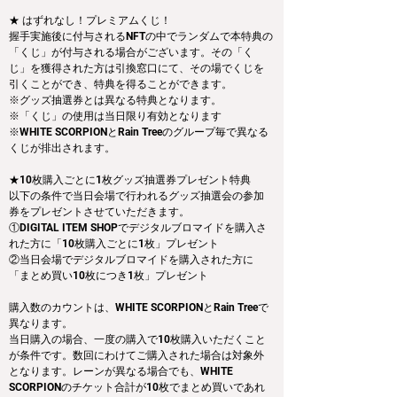
★ はずれなし！プレミアムくじ！
握手実施後に付与されるNFTの中でランダムで本特典の
「くじ」が付与される場合がございます。その「く
じ」を獲得された方は引換窓口にて、その場でくじを
引くことができ、特典を得ることができます。
※グッズ抽選券とは異なる特典となります。
※「くじ」の使用は当日限り有効となります
※WHITE SCORPIONとRain Treeのグループ毎で異なる
くじが排出されます。
★10枚購入ごとに1枚グッズ抽選券プレゼント特典
以下の条件で当日会場で行われるグッズ抽選会の参加
券をプレゼントさせていただきます。
①DIGITAL ITEM SHOPでデジタルブロマイドを購入さ
れた方に「10枚購入ごとに1枚」プレゼント
②当日会場でデジタルブロマイドを購入された方に
「まとめ買い10枚につき1枚」プレゼント
購入数のカウントは、WHITE SCORPIONとRain Treeで
異なります。
当日購入の場合、一度の購入で10枚購入いただくこと
が条件です。数回にわけてご購入された場合は対象外
となります。レーンが異なる場合でも、WHITE 
SCORPIONのチケット合計が10枚でまとめ買いであれ