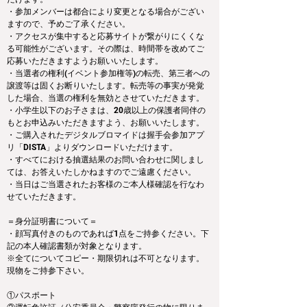
・参加メンバーは都合により変更となる場合がござい
ますので、予めご了承ください。
・アクセスが集中すると応募サイトが繋がりにくくな
る可能性がございます。その際は、時間帯を改めてご
応募いただきますようお願いいたします。
・当選者の権利(イベント参加権等)の転売、第三者への
譲渡等は固くお断りいたします。転売等の事実が発覚
した場合、当選の権利を無効とさせていただきます。
・小学生以下のお子さまは、20歳以上の保護者同伴の
もとお申込みいただきますよう、お願いいたします。
・ご購入されたデジタルブロマイドは握手会参加アプ
リ「DISTA」よりダウンロードいただけます。
・すべてにおける抽選結果のお問い合わせに関しまし
ては、お答えいたしかねますのでご遠慮ください。
・当日はご当選されたお客様のご本人様確認を行なわ
せていただきます。
＝身分証明書について＝
・顔写真付きのものであれば1点をご持参ください。下
記の本人確認書類が対象となります。
※全てについてコピー・期限切れは不可となります。
現物をご持参下さい。
①パスポート