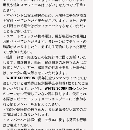
延長や追加スケジュールはございませんのでご了承く
ださい。
・本イベントは安全確保のため、入場時に手荷物検査
を実施させていただく場合がございます。また、必要
と判断される場合はボディチェックをさせていただく
こともございます。
・スマートウォッチや携帯電話、撮影機器等の着用は
お断りさせていただきます。各レーンにてチケットの
確認が終わりましたら、必ずお手荷物にしまった状態
でご参加ください。
・撮影・録音・録画などの記録行為は固くお断りいた
します。撮影機器、録音・録画機器のお持ち込みはご
遠慮ください。万一、撮影等の行為を発見した場合に
は、データの消去等させていただきます。
・WHITE SCORPION 1周年記念ワンマンライブにてお
渡ししている追撃券は個別握手会参加券1枚としてご使
用いただけます。ただし、WHITE SCORPIONメンバー
のレーンかつ完売していない部に限ります。使用され
る際はロビーのインフォメーションブースにて参加さ
れる部とメンバーをお伝えください。
・酒類や危険物の持ち込み、また酒気帯び状態でのご
参加は固くお断りいたします。
・メンバーへの誹謗中傷、モラルに反する発言や行動
はご遠慮ください。