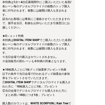
本特典は1次〜4次応募期間中にご購入いただいた各部/
各レーン毎のデジタルブロマイドの枚数のトップ購入
者に付与されます。枚数には鍵開け購入も含まれま
す。
該当のお客様には事前にご連絡させていただきますの
で、握手会当日、私物をお持ちいただき引換窓口にお
越しください。
★2ショット特典
本特典はDIGITAL ITEM SHOPでご購入いただいた各部/
各レーン毎のデジタルブロマイドの枚数のトップ購入
者に付与されます。枚数には鍵開け購入も含まれま
す。
※当日会場での購入はカウントされません。
※追加販売の部/レーンも本特典の対象となります。
★10枚購入ごとに1枚グッズ抽選券プレゼント特典
以下の条件で当日会場で行われるグッズ抽選会の参加
券をプレゼントさせていただきます。
①DIGITAL ITEM SHOPでデジタルブロマイドを購入さ
れた方に「10枚購入ごとに1枚」プレゼント
②当日会場でデジタルブロマイドを購入された方に
「まとめ買い10枚につき1枚」プレゼント
購入数のカウントは、WHITE SCORPIONとRain Treeで