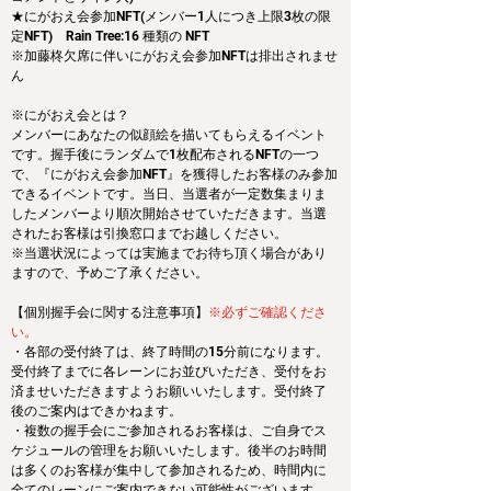
★にがおえ会参加NFT(メンバー1人につき上限3枚の限
定NFT)　Rain Tree:16 種類の NFT
※加藤柊欠席に伴いにがおえ会参加NFTは排出されませ
ん
※にがおえ会とは？
メンバーにあなたの似顔絵を描いてもらえるイベント
です。握手後にランダムで1枚配布されるNFTの一つ
で、『にがおえ会参加NFT』を獲得したお客様のみ参加
できるイベントです。当日、当選者が一定数集まりま
したメンバーより順次開始させていただきます。当選
されたお客様は引換窓口までお越しください。
※当選状況によっては実施までお待ち頂く場合があり
ますので、予めご了承ください。
【個別握手会に関する注意事項】
※必ずご確認くださ
い。
・各部の受付終了は、終了時間の15分前になります。
受付終了までに各レーンにお並びいただき、受付をお
済ませいただきますようお願いいたします。受付終了
後のご案内はできかねます。
・複数の握手会にご参加されるお客様は、ご自身でス
ケジュールの管理をお願いいたします。後半のお時間
は多くのお客様が集中して参加されるため、時間内に
全てのレーンにご案内できない可能性がございます。