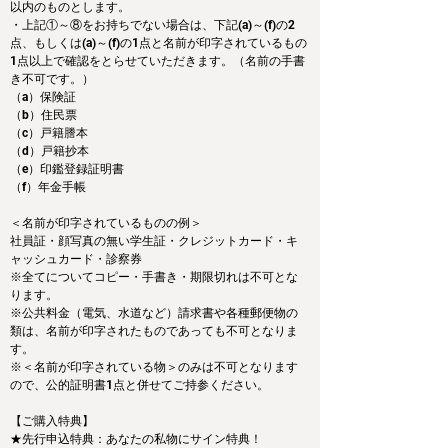
以内のものとします。
・上記①～⑧をお持ちでない場合は、下記(a)～(f)の2
点、もしくは(a)～(f)の1点と名前が印字されているもの
1点以上で確認をとらせていただきます。（名前の手書
き不可です。）
（a）保険証
（b）住民票
（c）戸籍謄本
（d）戸籍抄本
（e）印鑑登録証明書
（f）年金手帳
＜名前が印字されているものの例＞ 
社員証・顔写真の無い学生証・クレジットカード・キ
ャッシュカード・診察券 
※全てについてコピー・手書き・期限切れは不可とな
ります。
※公共料金（電気、水道など）請求書や各種郵便物の
類は、名前が印字されたものであっても不可となりま
す。
※＜名前が印字されている物＞のみは不可となります
ので、公的証明書1点と併せてご持参ください。
【ご購入特典】
★先行申込特典：あなたの私物にサイン特典！