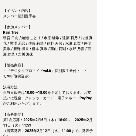
【イベント内容】
メンバー個別握手会
【参加メンバー】
Rain Tree 
朝宮 日向 / 綾瀬 ことり / 市原 紬希 / 遠藤 莉乃 / 片瀬 真
花 / 黒澤 禾恋 / 佐藤 莉華 / 鈴野 みお / 永瀬 真梨 / 仲俣 
美希 / 新野 楓果 / 橋本 真希 / 葉山 莉瑚 / 水野 乃愛 / 百
瀬 紗菜 / 吉川 海未
【販売商品】
・『デジタルブロマイドvol.6』個別握手券付・・・
1,700円(税込み)
決済方法
※当日販売は10:00〜18:00を予定しております。お支
払いは現金・クレジットカード・電子マネー・PayPay
がご利用いただけます。
【応募期間】
第1次応募：2025年2月6日（木）18:00～　2025年2月
11日（火）11:59
（当落発表：2025年2月12日（水）11:00までに発表予