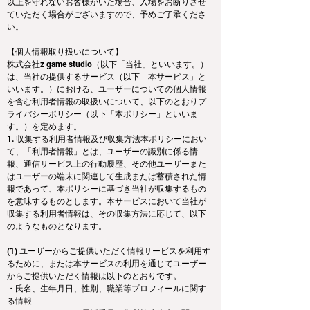
以上を守れないお客様がいた場合、入場をお断りさせ
ていただく場合がございますので、予めご了承くださ
い。
【個人情報取り扱いについて】
株式会社z game studio（以下「当社」といいます。）
は、当社の提供するサービス（以下「本サービス」と
いいます。）における、ユーザーについての個人情報
を含む利用者情報の取扱いについて、以下のとおりプ
ライバシーポリシー（以下「本ポリシー」といいま
す。）を定めます。
1. 収集する利用者情報及び収集方法本ポリシーにおい
て、「利用者情報」とは、ユーザーの識別に係る情
報、通信サービス上の行動履歴、その他ユーザーまた
はユーザーの端末に関連して生成または蓄積された情
報であって、本ポリシーに基づき当社が収集するもの
を意味するものとします。本サービスにおいて当社が
収集する利用者情報は、その収集方法に応じて、以下
のようなものとなります。
(1) ユーザーからご提供いただく情報サービスを利用す
るために、または本サービスの利用を通じてユーザー
からご提供いただく情報は以下のとおりです。　
・氏名、生年月日、性別、職業等プロフィールに関す
る情報　