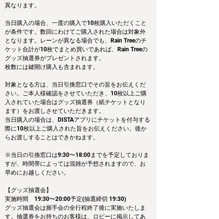
異なります。
当日購入の場合、一度の購入で10枚購入いただくこと
が条件です。数回にわけてご購入された場合は対象外
となります。レーンが異なる場合でも、Rain Treeのチ
ケット合計が10枚でまとめ買いであれば、Rain Treeの
グッズ抽選券がプレゼントされます。
枚数には鍵開け購入も含まれます。
対象となる方は、当日引換窓口でその旨をお伝えくだ
さい。ご本人様確認をさせていただき、10枚以上ご購
入されていた場合はグッズ抽選券（紙チケットとなり
ます）をお渡しさせていただきます。
当日購入の場合は、DISTAアプリにチケットを付与する
際に10枚以上ご購入された旨をお伝えください。後か
らお渡しすることはできかねます。
※当日の引換窓口は9:30〜18:00までを予定しておりま
すが、時間帯によっては混雑が予想されますので、お
早めにお越しください。
【グッズ抽選会】
実施時間　19:30〜20:00予定(抽選締切 19:30)
グッズ抽選会は握手会の全行程終了後に実施いたしま
す。抽選券をお持ちのお客様は、ロビーに掲示してあ