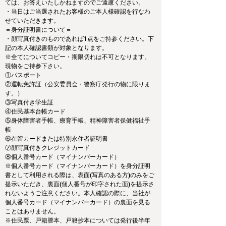
ては、お答えいたしかねますのでご遠慮ください。
・当日はご当選されたお客様のご本人様確認を行なわ
せていただきます。
＝身分証明書について＝
・顔写真付きのものであれば1点をご持参ください。下
記の本人確認書類が対象となります。
※全てについてコピー・期限切れは不可となります。
現物をご持参下さい。
①パスポート
②運転免許証（公安委員会・警察庁発行の物に限りま
す。）
③写真付き学生証
④住民基本台帳カード
⑤身体障害者手帳、療育手帳、精神障害者保健福祉手
帳
⑥在留カードまたは特別永住者証明書
⑦顔写真付きクレジットカード
⑧個人番号カード（マイナンバーカード）
※個人番号カード（マイナンバーカード）を身分証明
書として利用される際は、表面(写真のある方)のみをご
提示いただき、裏面(個人番号が印字された面)を提示さ
れないようご注意ください。本人確認の際に、当社が
個人番号カード（マイナンバーカード）の裏面を見る
ことはありません。
※住民票、戸籍謄本、戸籍抄本については発行後半年