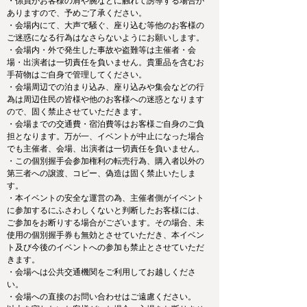
・係員がお客様の肩や腕などに触れて誘導する場合が
ありますので、予めご了承ください。
・会場内にて、大声で騒ぐ、座り込む等他のお客様の
ご迷惑になる行為はなさらないようにお願いします。
・会場内・外で発生した事故や盗難等は主催者・会
場・出演者は一切責任を負いません。貴重品を含むお
手荷物はご自身で管理してください。
・会場周辺での泊まり込み、座り込みや集会などの行
為は周辺住民の皆様や他のお客様への迷惑となります
ので、固く禁止させていただきます。
・会場までの交通費・宿泊費等はお客様ご自身のご負
担となります。万が一、イベントが中止になった場合
でも主催者、会場、出演者は一切責任を負いません。
・この個別握手会参加権利の転売行為、購入者以外の
第三者への譲渡、コピー、偽造は固く禁止いたしま
す。
・本イベントの安全な運営の為、主催者側がイベント
に参加するにふさわしくないと判断したお客様には、
ご参加をお断りする場合がございます。その場合、未
使用の個別握手券も無効とさせていただき、本イベン
ト及び今後のイベントへの参加も禁止とさせていただ
きます。
・会場へは公共交通機関をご利用してお越しくださ
い。
・会場への直接のお問い合わせはご遠慮ください。