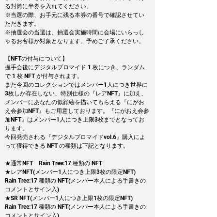
る封筒に半券を入れてください。
※当選の際、お手元に残る本券の番号で確認させてい
ただきます。
※抽選会の当選は、抽選会実施時間に会場にいらっし
ゃるお客様が対象となります。予めご了承ください。
【NFTの付与について】
握手会後にデジタルブロマイド 1 枚につき、ランダム
で 1 枚 NFT が付与されます。
また今回のコレクションではメンバー1人につき世界に
3枚しか存在しない、特別仕様の『レアNFT』に加え、
メンバーにあなたの似顔絵を描いてもらえる『にがお
え会参加NFT』もご用意しております。『にがおえ会参
加NFT』はメンバー1人につき上限3枚までとなってお
ります。
今回発売される『デジタルブロマイドvol.6』購入によ
って獲得できる NFT の種類は下記となります。
★通常NFT　Rain Tree:17 種類の NFT
★レアNFT(メンバー1人につき上限3枚の限定NFT)　
Rain Tree:17 種類の NFT(メンバー本人による手書きの
コメントとサイン入)
★SR NFT(メンバー1人につき上限1枚の限定NFT)　
Rain Tree:17 種類の NFT(メンバー本人による手書きの
コメントとサイン入)　