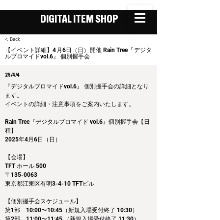
DIGITAL ITEM SHOP
< Back
【イベント詳細】4月6日（日）開催 Rain Tree『デジタ
ルブロマイドvol.6』 個別握手会
25/4/4
『デジタルブロマイドvol.6』 個別握手会の詳細となり
ます。
イベントの詳細・注意事項をご案内いたします。
Rain Tree『デジタルブロマイド vol.6』個別握手会【日
程】
2025年4月6日（日）
【会場】
TFT ホール 500
〒135-0063
東京都江東区有明3-4-10 TFTビル
【個別握手会スケジュール】
第1部　10:00〜10:45（新規入場受付終了 10:30）
第2部　11:00〜11:45 （新規入場受付終了 11:30）