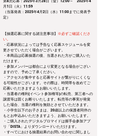
第8次応募：2025年3月28日（金）12:00～　2025年4
月1日（火）11:59
（当落発表：2025年4月2日（水）11:00までに発表予
定）
【抽選応募に関する諸注意事項】
※必ずご確認くださ
い。
・応募状況によっては予告なく応募スケジュールを変
更させていただく場合がございます。
・本商品は応募抽選の後、当選された方がご購入いた
だけます。
・参加メンバーは都合により変更となる場合がござい
ますので、予めご了承ください。
・アクセスが集中すると応募サイトが繋がりにくくな
る可能性がございます。その際は、時間帯を改めてご
応募いただきますようお願いいたします。
・当選者の権利(イベント参加権等)の転売、第三者への
譲渡等は固くお断りいたします。転売等の事実が発覚
した場合、当選の権利を無効とさせていただきます。
・小学生以下のお子さまは、20歳以上の保護者同伴の
もとお申込みいただきますよう、お願いいたします。
・ご購入されたデジタルブロマイドは握手会参加アプ
リ「DISTA」よりダウンロードいただけます。
・すべてにおける抽選結果のお問い合わせに関しまし