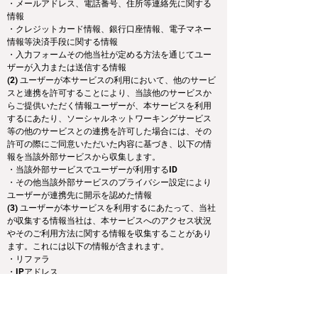
・メールアドレス、電話番号、住所等連絡先に関する
情報　
・クレジットカード情報、銀行口座情報、電子マネー
情報等決済手段に関する情報　
・入力フォームその他当社が定める方法を通じてユー
ザーが入力または送信する情報
(2) ユーザーが本サービスの利用において、他のサービ
スと連携を許可することにより、当該他のサービスか
らご提供いただく情報ユーザーが、本サービスを利用
するにあたり、ソーシャルネットワーキングサービス
等の他のサービスとの連携を許可した場合には、その
許可の際にご同意いただいた内容に基づき、以下の情
報を当該外部サービスから収集します。　
・当該外部サービスでユーザーが利用するID　
・その他当該外部サービスのプライバシー設定により
ユーザーが連携先に開示を認めた情報
(3) ユーザーが本サービスを利用するにあたって、当社
が収集する情報当社は、本サービスへのアクセス状況
やそのご利用方法に関する情報を収集することがあり
ます。これには以下の情報が含まれます。　
・リファラ　
・IPアドレス　
・サーバーアクセスログに関する情報　
・Cookie、ADID、IDFAその他の識別子
(4) ユーザーが本サービスを利用するにあたって、当社