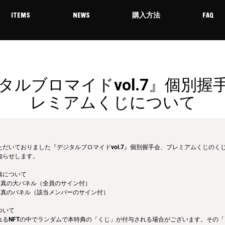
ITEMS
NEWS
購入方法
FAQ
タルブロマイドvol.7』個別握
レミアムくじについて
だいておりました『デジタルブロマイドvol.7』個別握手会、プレミアムくじのく
知らせします。
典について
写真の大パネル（全員のサイン付）
写真のパネル（該当メンバーのサイン付）
ついて
れるNFTの中でランダムで本特典の「くじ」が付与される場合がございます。その