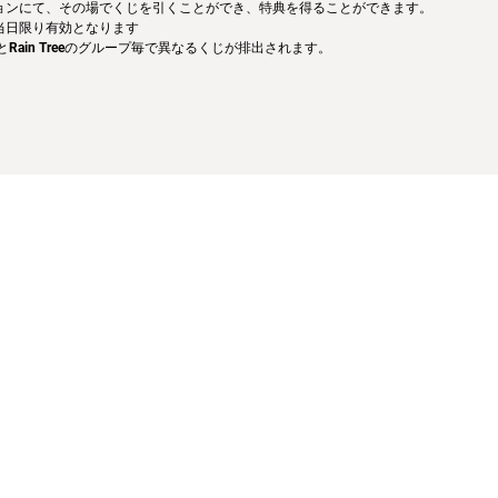
ョンにて、その場でくじを引くことができ、特典を得ることができます。
当日限り有効となります
IONとRain Treeのグループ毎で異なるくじが排出されます。
会社
利用規約
プライバシーポリシー
特定商取引法に基づく表記
お問い合
©OVERSE ©z game studio