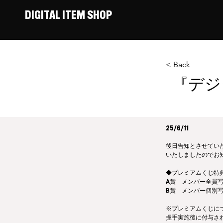
DIGITAL ITEM SHOP
< Back
『デジ
25/6/11
後日告知とさせていた
いたしましたのでお
◆プレミアムくじ特
A賞　メンバー全員
B賞　メンバー個別
※プレミアムくじに
握手実施後に付与さ