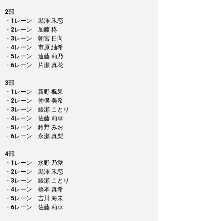
2部 
・1レーン　黒澤 禾恋
・2レーン　加藤 柊
・3レーン　朝宮 日向
・4レーン　市原 紬希
・5レーン　遠藤 莉乃
・6レーン　片瀬 真花
3部 
・1レーン　新野 楓果
・2レーン　仲俣 美希
・3レーン　綾瀬 ことり
・4レーン　佐藤 莉華
・5レーン　鈴野 みお
・6レーン　永瀬 真梨
4部 
・1レーン　水野 乃愛
・2レーン　黒澤 禾恋
・3レーン　綾瀬 ことり
・4レーン　橋本 真希
・5レーン　吉川 海未
・6レーン　佐藤 莉華