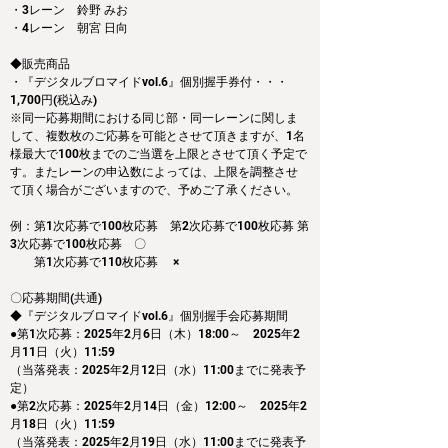
・3レーン　鈴野 みお
・4レーン　朝宮 日向
◆販売商品
・『デジタルブロマイドvol.6』個別握手券付・・・
1,700円(税込み)
※同一応募期間における同じ部・同一レーンに関しま
して、複数枚のご応募を可能とさせて頂きますが、1名
様最大で100枚までのご当選を上限とさせて頂く予定で
す。またレーンの申込数によっては、上限を調整させ
て頂く場合がございますので、予めご了承ください。
例：第1次応募で100枚応募　第2次応募で100枚応募 第
3次応募で100枚応募　〇
　　第1次応募で110枚応募　 ×
〇応募期間(共通)
◆『デジタルブロマイドvol.6』個別握手会応募期間
●第1次応募：2025年2月6日（木）18:00～　2025年2
月11日（火）11:59
（当落発表：2025年2月12日（水）11:00までに発表予
定）
●第2次応募：2025年2月14日（金）12:00～　2025年2
月18日（火）11:59
（当落発表：2025年2月19日（水）11:00までに発表予