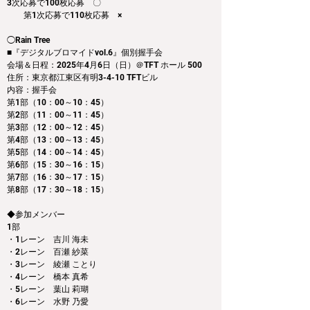
3次応募で100枚応募　〇
　　第1次応募で110枚応募　×
◯Rain Tree
■『デジタルブロマイドvol.6』個別握手会
会場＆日程：2025年4月6日（日）＠TFT ホール 500
住所：東京都江東区有明3-4-10 TFTビル
内容：握手会　
第1部（10：00～10：45） 
第2部（11：00～11：45）
第3部（12：00～12：45）
第4部（13：00～13：45）
第5部（14：00～14：45）
第6部（15：30～16：15）
第7部（16：30～17：15）
第8部（17：30～18：15）
◆参加メンバー
1部 
・1レーン　吉川 海未
・2レーン　百瀬 紗菜
・3レーン　綾瀬 ことり
・4レーン　橋本 真希
・5レーン　葉山 莉瑚
・6レーン　水野 乃愛