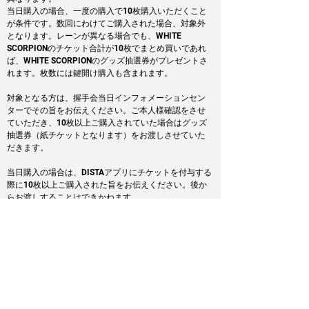
当日購入の場合、一度の購入で10枚購入いただくこと
が条件です。数回にわけてご購入された場合、対象外
となります。レーンが異なる場合でも、WHITE 
SCORPIONのチケット合計が10枚でまとめ買いであれ
ば、WHITE SCORPIONのグッズ抽選券がプレゼントさ
れます。枚数には鍵開け購入も含まれます。
対象となる方は、握手会当日インフォメーションセン
ターでその旨をお伝えください。ご本人様確認をさせ
ていただき、10枚以上ご購入されていた場合はグッズ
抽選券（紙チケットとなります）をお渡しさせていた
だきます。
当日購入の場合は、DISTAアプリにチケットを付与する
際に10枚以上ご購入された旨をお伝えください。後か
らお渡しすることはできかねます。
※尚、グッズ抽選会は握手会の全行程終了後、実施さ
れる予定です。あらかじめご了承ください。
◆先行申込特典：あなたの私物にサイン特典！
本特典は1次〜4次応募期間中にご購入いただいた各部/
各レーン毎のデジタルブロマイドの枚数のトップ購入
者に付与されます。枚数には鍵開け購入も含まれま