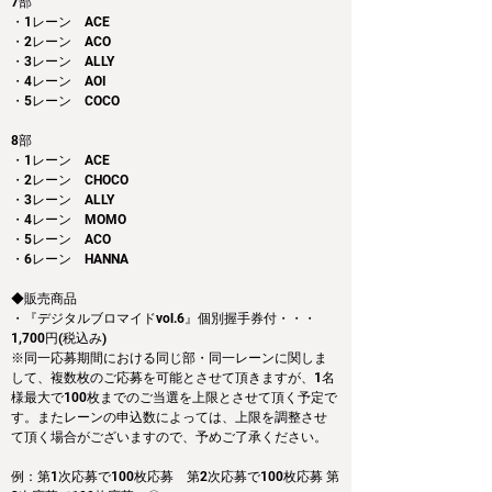
7部
・1レーン　ACE
・2レーン　ACO
・3レーン　ALLY
・4レーン　AOI
・5レーン　COCO
8部
・1レーン　ACE
・2レーン　CHOCO
・3レーン　ALLY
・4レーン　MOMO
・5レーン　ACO
・6レーン　HANNA
◆販売商品
・『デジタルブロマイドvol.6』個別握手券付・・・
1,700円(税込み)
※同一応募期間における同じ部・同一レーンに関しま
して、複数枚のご応募を可能とさせて頂きますが、1名
様最大で100枚までのご当選を上限とさせて頂く予定で
す。またレーンの申込数によっては、上限を調整させ
て頂く場合がございますので、予めご了承ください。
例：第1次応募で100枚応募　第2次応募で100枚応募 第