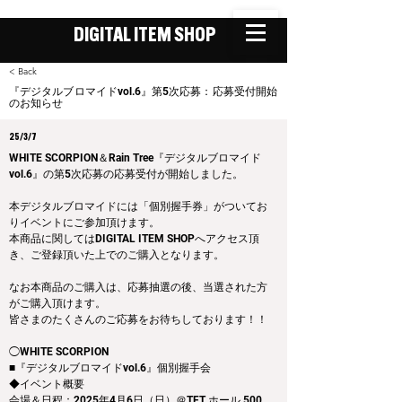
DIGITAL ITEM SHOP
< Back
『デジタルブロマイドvol.6』第5次応募：応募受付開始
のお知らせ
25/3/7
WHITE SCORPION＆Rain Tree『デジタルブロマイド
vol.6』の第5次応募の応募受付が開始しました。
本デジタルブロマイドには「個別握手券」がついてお
りイベントにご参加頂けます。
本商品に関してはDIGITAL ITEM SHOPへアクセス頂
き、ご登録頂いた上でのご購入となります。
なお本商品のご購入は、応募抽選の後、当選された方
がご購入頂けます。
皆さまのたくさんのご応募をお待ちしております！！
◯WHITE SCORPION
■『デジタルブロマイドvol.6』個別握手会
◆イベント概要 
会場＆日程：2025年4月6日（日）＠TFT ホール 500