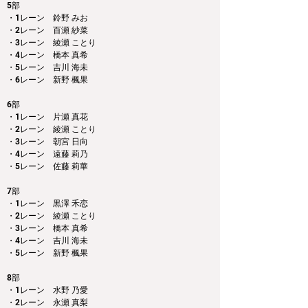
5部 
・1レーン　鈴野 みお
・2レーン　百瀬 紗菜
・3レーン　綾瀬 ことり
・4レーン　橋本 真希
・5レーン　吉川 海未
・6レーン　新野 楓果
6部
・1レーン　片瀬 真花
・2レーン　綾瀬 ことり
・3レーン　朝宮 日向
・4レーン　遠藤 莉乃
・5レーン　佐藤 莉華
7部
・1レーン　黒澤 禾恋
・2レーン　綾瀬 ことり
・3レーン　橋本 真希
・4レーン　吉川 海未
・5レーン　新野 楓果
8部
・1レーン　水野 乃愛
・2レーン　永瀬 真梨