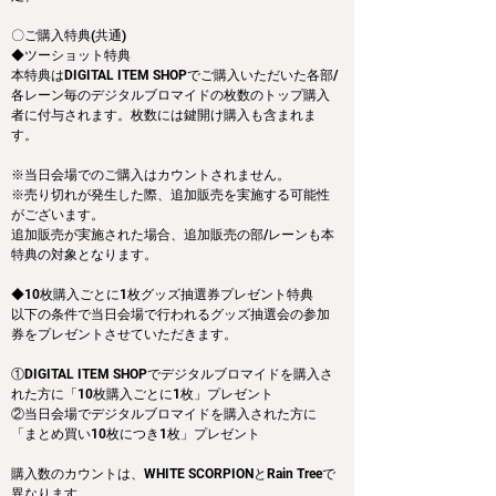
〇ご購入特典(共通)
◆ツーショット特典
本特典はDIGITAL ITEM SHOPでご購入いただいた各部/
各レーン毎のデジタルブロマイドの枚数のトップ購入
者に付与されます。枚数には鍵開け購入も含まれま
す。
※当日会場でのご購入はカウントされません。
※売り切れが発生した際、追加販売を実施する可能性
がございます。
追加販売が実施された場合、追加販売の部/レーンも本
特典の対象となります。
◆10枚購入ごとに1枚グッズ抽選券プレゼント特典
以下の条件で当日会場で行われるグッズ抽選会の参加
券をプレゼントさせていただきます。
①DIGITAL ITEM SHOPでデジタルブロマイドを購入さ
れた方に「10枚購入ごとに1枚」プレゼント
②当日会場でデジタルブロマイドを購入された方に
「まとめ買い10枚につき1枚」プレゼント
購入数のカウントは、WHITE SCORPIONとRain Treeで
異なります。