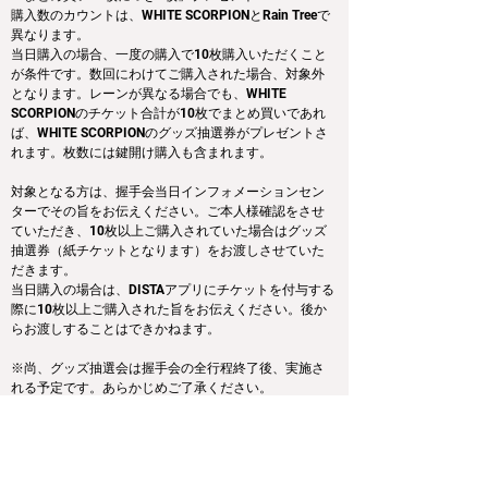
購入数のカウントは、WHITE SCORPIONとRain Treeで
異なります。
当日購入の場合、一度の購入で10枚購入いただくこと
が条件です。数回にわけてご購入された場合、対象外
となります。レーンが異なる場合でも、WHITE 
SCORPIONのチケット合計が10枚でまとめ買いであれ
ば、WHITE SCORPIONのグッズ抽選券がプレゼントさ
れます。枚数には鍵開け購入も含まれます。
対象となる方は、握手会当日インフォメーションセン
ターでその旨をお伝えください。ご本人様確認をさせ
ていただき、10枚以上ご購入されていた場合はグッズ
抽選券（紙チケットとなります）をお渡しさせていた
だきます。
当日購入の場合は、DISTAアプリにチケットを付与する
際に10枚以上ご購入された旨をお伝えください。後か
らお渡しすることはできかねます。
※尚、グッズ抽選会は握手会の全行程終了後、実施さ
れる予定です。あらかじめご了承ください。
◆先行申込特典：あなたの私物にサイン特典！
本特典は1次〜4次応募期間中にご購入いただいた各部/
各レーン毎のデジタルブロマイドの枚数のトップ購入
者に付与されます。枚数には鍵開け購入も含まれま