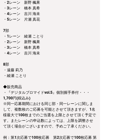
・2レーン　新野 楓果
・3レーン　橋本 真希
・4レーン　吉川 海未
・5レーン　片瀬 真花
7部
・1レーン　綾瀬 ことり 
・2レーン　新野 楓果
・3レーン　橋本 真希
・4レーン　吉川 海未
8部
・遠藤 莉乃
・綾瀬 ことり
◆販売商品
・『デジタルブロマイドvol.5』個別握手券付・・・
1,700円(税込み)
※同一応募期間における同じ部・同一レーンに関しま
して、複数枚のご応募を可能とさせて頂きますが、1名
様最大で100枚までのご当選を上限とさせて頂く予定で
す。またレーンの申込数によっては、上限を調整させ
て頂く場合がございますので、予めご了承ください。
例：第1次応募で100枚応募　第2次応募で100枚応募 第