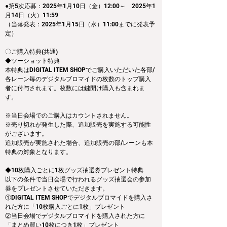
●第5次応募：2025年1月10日（金）12:00～　2025年1
月14日（火）11:59
（当落発表：2025年1月15日（水）11:00までに発表予
定）
〇ご購入特典(共通)
◆ツーショット特典
本特典はDIGITAL ITEM SHOPでご購入いただいた各部/
各レーン毎のデジタルブロマイドの枚数のトップ購入
者に付与されます。枚数には鍵開け購入も含まれま
す。
※当日会場でのご購入はカウントされません。
※売り切れが発生した際、追加販売を実施する可能性
がございます。
追加販売が実施された場合、追加販売の部/レーンも本
特典の対象となります。
◆10枚購入ごとに1枚グッズ抽選券プレゼント特典
以下の条件で当日会場で行われるグッズ抽選会の参加
券をプレゼントさせていただきます。
①DIGITAL ITEM SHOPでデジタルブロマイドを購入さ
れた方に「10枚購入ごとに1枚」プレゼント
②当日会場でデジタルブロマイドを購入された方に
「まとめ買い10枚につき1枚」プレゼント