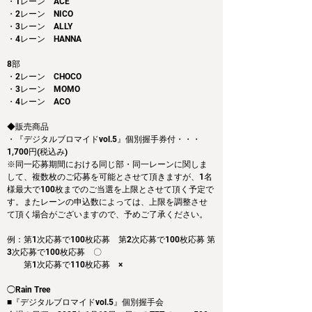
・1レーン　ACE
・2レーン　NICO
・3レーン　ALLY
・4レーン　HANNA
8部
・2レーン　CHOCO
・3レーン　MOMO
・4レーン　ACO
◆販売商品
・『デジタルブロマイドvol.5』個別握手券付・・・
1,700円(税込み)
※同一応募期間における同じ部・同一レーンに関しま
して、複数枚のご応募を可能とさせて頂きますが、1名
様最大で100枚までのご当選を上限とさせて頂く予定で
す。またレーンの申込数によっては、上限を調整させ
て頂く場合がございますので、予めご了承ください。
例：第1次応募で100枚応募　第2次応募で100枚応募 第
3次応募で100枚応募　〇
　　第1次応募で110枚応募　×
◯Rain Tree
■『デジタルブロマイドvol.5』個別握手会