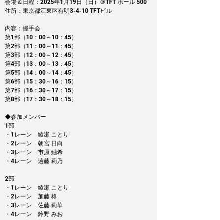
会場＆日程：2025年1月19日（日）＠TFT ホール 500
住所：東京都江東区有明3-4-10 TFTビル
内容：握手会　
第1部（10：00～10：45） 
第2部（11：00～11：45）
第3部（12：00～12：45）
第4部（13：00～13：45）
第5部（14：00～14：45）
第6部（15：30～16：15）
第7部（16：30～17：15）
第8部（17：30～18：15）
◆参加メンバー
1部 
・1レーン　綾瀬 ことり
・2レーン　朝宮 日向
・3レーン　市原 紬希
・4レーン　遠藤 莉乃
2部 
・1レーン　綾瀬 ことり
・2レーン　加藤 柊
・3レーン　佐藤 莉華
・4レーン　鈴野 みお