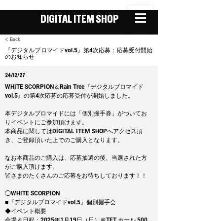
DIGITAL ITEM SHOP
< Back
『デジタルブロマイドvol.5』第4次応募：応募受付開始
のお知らせ
24/12/27
WHITE SCORPION＆Rain Tree『デジタルブロマイド
vol.5』の第4次応募の応募受付が開始しました。
本デジタルブロマイドには「個別握手券」がついてお
りイベントにご参加頂けます。
本商品に関してはDIGITAL ITEM SHOPへアクセス頂
き、ご登録頂いた上でのご購入となります。
なお本商品のご購入は、応募抽選の後、当選された方
がご購入頂けます。
皆さまのたくさんのご応募をお待ちしております！！
◯WHITE SCORPION
■『デジタルブロマイドvol.5』個別握手会
◆イベント概要 
会場＆日程：2025年1月19日（日）＠TFT ホール 500