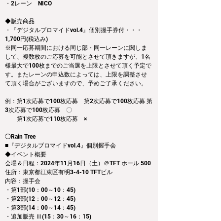
・2レーン　NICO
◆販売商品
・『デジタルブロマイドvol.4』個別握手券付・・・
1,700円(税込み)
※同一応募期間における同じ部・同一レーンに関しま
して、複数枚のご応募を可能とさせて頂きますが、1名
様最大で100枚までのご当選を上限とさせて頂く予定で
す。またレーンの申込数によっては、上限を調整させ
て頂く場合がございますので、予めご了承ください。
例：第1次応募で100枚応募　第2次応募で100枚応募 第
3次応募で100枚応募　〇
　　第1次応募で110枚応募　×
◯Rain Tree
■『デジタルブロマイドvol.4』個別握手会
◆イベント概要
会場＆日程：2024年11月16日（土）＠TFT ホール 500
住所：東京都江東区有明3-4-10 TFTビル
内容：握手会
・第1部(10：00～10：45)
・第2部(12：00～12：45)
・第3部(14：00～14：45)
・追加販売 Ⅲ(15：30～16：15)