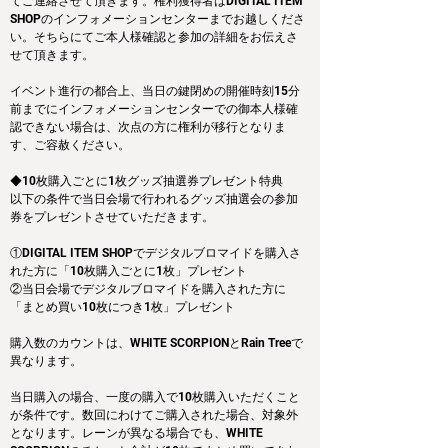
てご連絡させて頂きます。権利獲得者はDIGITAL ITEM 
SHOPのインフォメーションセンターまでお越しくださ
い。そちらにてご本人様確認と参加の詳細をお伝えさ
せて頂きます。
イベント進行の都合上、当日の鍵閉めの開催時刻15分
前までにインフォメーションセンターでの御本人様確
認できない場合は、次点の方に権利が移行となりま
す、ご容赦ください。
◆10枚購入ごとに1枚グッズ抽選券プレゼント特典
以下の条件で当日会場で行われるグッズ抽選会の参加
券をプレゼントさせていただきます。
①DIGITAL ITEM SHOPでデジタルブロマイドを購入さ
れた方に「10枚購入ごとに1枚」プレゼント
②当日会場でデジタルブロマイドを購入された方に
「まとめ買い10枚につき1枚」プレゼント
購入数のカウントは、WHITE SCORPIONとRain Treeで
異なります。
当日購入の場合、一度の購入で10枚購入いただくこと
が条件です。数回にわけてご購入された場合、対象外
となります。レーンが異なる場合でも、WHITE 