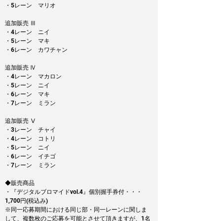
・5レーン　マリオ
追加販売 Ⅲ
・4レーン　ニイ
・5レーン　マキ
・6レーン　カワチャン
追加販売 Ⅳ
・4レーン　マカロン
・5レーン　ニイ
・6レーン　マキ
・7レーン　ミラン
追加販売 Ⅴ
・3レーン　チャイ
・4レーン　コトリ
・5レーン　ニイ
・6レーン　イチゴ
・7レーン　ミラン
◆販売商品
・『デジタルブロマイドvol.4』個別握手券付・・・
1,700円(税込み)
※同一応募期間における同じ部・同一レーンに関しま
して、複数枚のご応募を可能とさせて頂きますが、1名