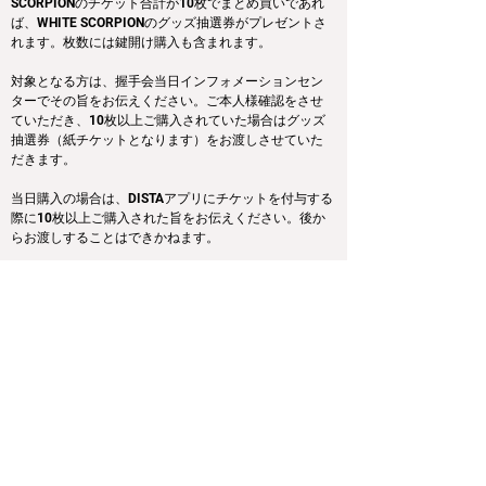
SCORPIONのチケット合計が10枚でまとめ買いであれ
ば、WHITE SCORPIONのグッズ抽選券がプレゼントさ
れます。枚数には鍵開け購入も含まれます。
対象となる方は、握手会当日インフォメーションセン
ターでその旨をお伝えください。ご本人様確認をさせ
ていただき、10枚以上ご購入されていた場合はグッズ
抽選券（紙チケットとなります）をお渡しさせていた
だきます。
当日購入の場合は、DISTAアプリにチケットを付与する
際に10枚以上ご購入された旨をお伝えください。後か
らお渡しすることはできかねます。
※尚、グッズ抽選会は握手会の全行程終了後、実施さ
れる予定です。あらかじめご了承ください。
◆先行申込特典：あなたの私物にサイン特典！
本特典は1次〜4次応募期間中にご購入いただいた各部/
各レーン毎のデジタルブロマイドの枚数のトップ購入
者に付与されます。枚数には鍵開け購入も含まれま
す。
権利者の方には事前にご連絡させていただきますの
で、握手会当日、私物をお持ちいただきインフォメー