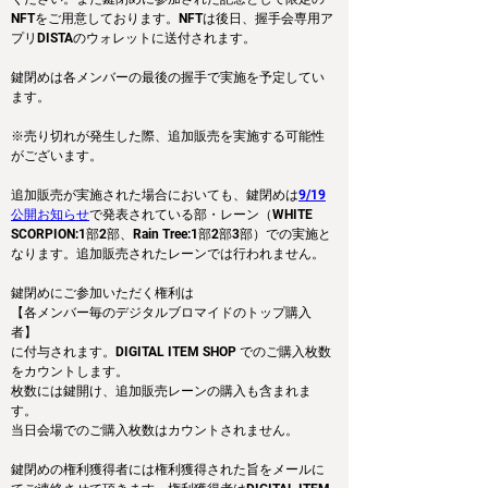
NFTをご用意しております。NFTは後日、握手会専用ア
プリDISTAのウォレットに送付されます。
鍵閉めは各メンバーの最後の握手で実施を予定してい
ます。
※売り切れが発生した際、追加販売を実施する可能性
がございます。
追加販売が実施された場合においても、鍵閉めは
9/19
公開お知らせ
で発表されている部・レーン（WHITE 
SCORPION:1部2部、Rain Tree:1部2部3部）での実施と
なります。追加販売されたレーンでは行われません。
鍵閉めにご参加いただく権利は
【各メンバー毎のデジタルブロマイドのトップ購入
者】
に付与されます。DIGITAL ITEM SHOP でのご購入枚数
をカウントします。
枚数には鍵開け、追加販売レーンの購入も含まれま
す。
当日会場でのご購入枚数はカウントされません。
鍵閉めの権利獲得者には権利獲得された旨をメールに