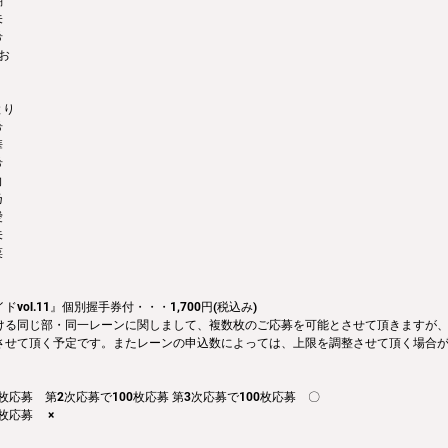
瑚
未
希
お
とり
希
華
希
向
乃
愛
未
菜
vol.11』個別握手券付・・・1,700円(税込み)
ける同じ部・同一レーンに関しまして、複数枚のご応募を可能とさせて頂きますが、1
させて頂く予定です。またレーンの申込数によっては、上限を調整させて頂く場合
枚応募　第2次応募で100枚応募 第3次応募で100枚応募　〇
枚応募　 ×