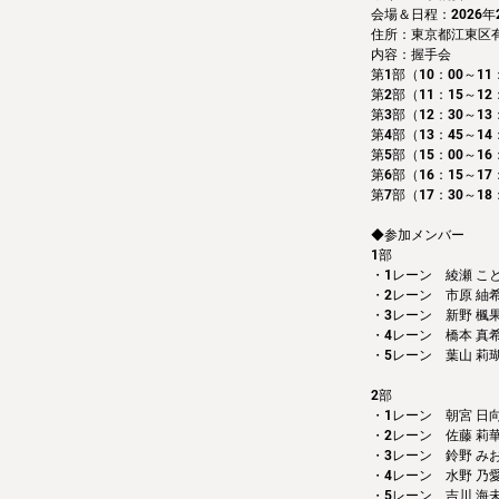
会場＆日程：2026年2月
住所：東京都江東区有明3
内容：握手会　
第1部（10：00～11：
第2部（11：15～12
第3部（12：30～13
第4部（13：45～14
第5部（15：00～16
第6部（16：15～17
第7部（17：30～18
◆参加メンバー
1部 
・1レーン　綾瀬 こ
・2レーン　市原 紬
・3レーン　新野 楓
・4レーン　橋本 真
・5レーン　葉山 莉
2部 
・1レーン　朝宮 日
・2レーン　佐藤 莉
・3レーン　鈴野 み
・4レーン　水野 乃
・5レーン　吉川 海