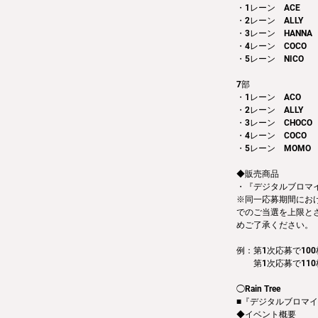
・1レーン　ACE
・2レーン　ALLY
・3レーン　HANNA
・4レーン　COCO
・5レーン　NICO
7部
・1レーン　ACO
・2レーン　ALLY
・3レーン　CHOCO
・4レーン　COCO
・5レーン　MOMO
◆販売商品
・『デジタルブロマイド
※同一応募期間にお
でのご当選を上限と
めご了承ください。
例：第1次応募で100
　　第1次応募で110
◯Rain Tree
■『デジタルブロマイド
◆イベント概要 