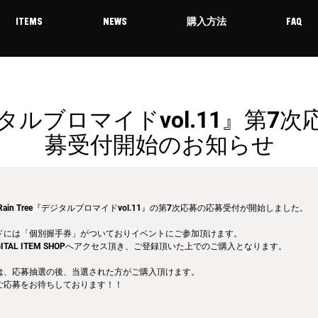
ITEMS
NEWS
購入方法
FAQ
タルブロマイドvol.11』第7次
募受付開始のお知らせ
ON＆Rain Tree『デジタルブロマイドvol.11』の第7次応募の応募受付が開始しました。
ドには「個別握手券」がついておりイベントにご参加頂けます。
ITAL ITEM SHOPへアクセス頂き、ご登録頂いた上でのご購入となります。
は、応募抽選の後、当選された方がご購入頂けます。
ご応募をお待ちしております！！