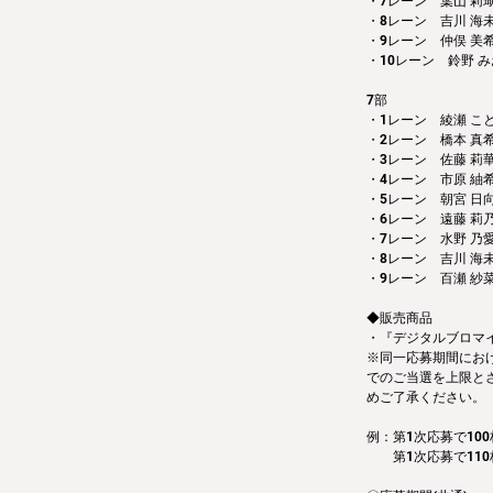
・7レーン　葉山 莉
・8レーン　吉川 海
・9レーン　仲俣 美
・10レーン　鈴野 み
7部 
・1レーン　綾瀬 こ
・2レーン　橋本 真
・3レーン　佐藤 莉
・4レーン　市原 紬
・5レーン　朝宮 日
・6レーン　遠藤 莉
・7レーン　水野 乃
・8レーン　吉川 海
・9レーン　百瀬 紗
◆販売商品
・『デジタルブロマイド
※同一応募期間にお
でのご当選を上限と
めご了承ください。
例：第1次応募で100
　　第1次応募で110