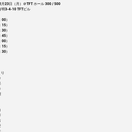
23日（月）＠TFT ホール 300 / 500
-4-10 TFTビル
00） 
：15）
：30）
：45）
：00）
：15）
：30）
とり
希
果
希
瑚
向
華
お
愛
未