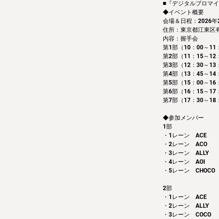
■『デジタルブロマイド
◆イベント概要 
会場＆日程：2026年2月
住所：東京都江東区有明3
内容：握手会　
第1部（10：00～11：
第2部（11：15～12
第3部（12：30～13
第4部（13：45～14
第5部（15：00～16
第6部（16：15～17
第7部（17：30～18
◆参加メンバー
1部 
・1レーン　ACE
・2レーン　ACO
・3レーン　ALLY
・4レーン　AOI
・5レーン　CHOCO
2部 
・1レーン　ACE
・2レーン　ALLY
・3レーン　COCO