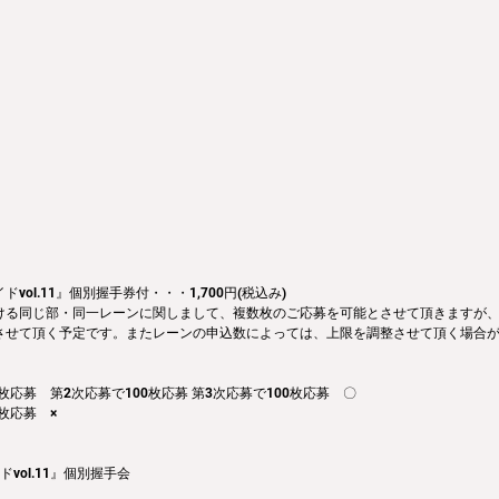
vol.11』個別握手券付・・・1,700円(税込み)
ける同じ部・同一レーンに関しまして、複数枚のご応募を可能とさせて頂きますが、1
させて頂く予定です。またレーンの申込数によっては、上限を調整させて頂く場合
枚応募　第2次応募で100枚応募 第3次応募で100枚応募　〇
枚応募　×
vol.11』個別握手会