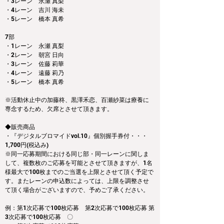
・3レーン　永瀬 真梨
・4レーン　吉川 海未
・5レーン　橋本 真希
7部
・1レーン　永瀬 真梨
・2レーン　朝宮 日向
・3レーン　佐藤 莉華
・4レーン　遠藤 莉乃
・5レーン　橋本 真希
※活動休止中の加藤柊、黒澤禾恋、百瀬紗菜は療養に
専念するため、欠席とさせて頂きます。
◆販売商品
・『デジタルブロマイドvol.10』個別握手券付・・・
1,700円(税込み)
※同一応募期間における同じ部・同一レーンに関しま
して、複数枚のご応募を可能とさせて頂きますが、1名
様最大で100枚までのご当選を上限とさせて頂く予定で
す。またレーンの申込数によっては、上限を調整させ
て頂く場合がございますので、予めご了承ください。
例：第1次応募で100枚応募　第2次応募で100枚応募 第
3次応募で100枚応募　〇