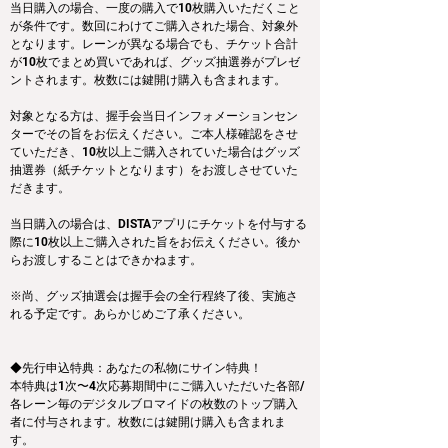
当日購入の場合、一度の購入で10枚購入いただくこと
が条件です。数回にわけてご購入された場合、対象外
となります。レーンが異なる場合でも、チケット合計
が10枚でまとめ買いであれば、グッズ抽選券がプレゼ
ントされます。枚数には鍵開け購入も含まれます。
対象となる方は、握手会当日インフォメーションセン
ターでその旨をお伝えください。ご本人様確認をさせ
ていただき、10枚以上ご購入されていた場合はグッズ
抽選券（紙チケットとなります）をお渡しさせていた
だきます。
当日購入の場合は、DISTAアプリにチケットを付与する
際に10枚以上ご購入された旨をお伝えください。後か
らお渡しすることはできかねます。
※尚、グッズ抽選会は握手会の全行程終了後、実施さ
れる予定です。あらかじめご了承ください。
◆先行申込特典：あなたの私物にサイン特典！
本特典は1次〜4次応募期間中にご購入いただいた各部/
各レーン毎のデジタルブロマイドの枚数のトップ購入
者に付与されます。枚数には鍵開け購入も含まれま
す。