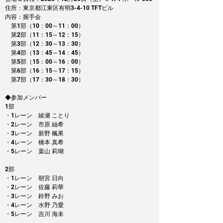
住所：東京都江東区有明3-4-10 TFTビル
内容：握手会　
　第1部（10：00～11：00） 
　第2部（11：15～12：15）
　第3部（12：30～13：30）
　第4部（13：45～14：45）
　第5部（15：00～16：00）
　第6部（16：15～17：15）
　第7部（17：30～18：30）
◆参加メンバー
1部 
・1レーン　綾瀬 ことり
・2レーン　市原 紬希
・3レーン　新野 楓果
・4レーン　橋本 真希
・5レーン　葉山 莉瑚
2部 
・1レーン　朝宮 日向
・2レーン　佐藤 莉華
・3レーン　鈴野 みお
・4レーン　水野 乃愛
・5レーン　吉川 海未