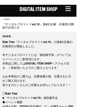
DIGITAL ITEM SHOP
< Back
『デジタルブロマイドvol.10』第4次応募：応募受付開
始のお知らせ
25/11/21
Rain Tree『デジタルブロマイドvol.10』の第4次応募の
応募受付が開始しました。
本デジタルブロマイドには「個別握手券」がついてお
りイベントにご参加頂けます。
本商品に関してはDIGITAL ITEM SHOPへアクセス頂
き、ご登録頂いた上でのご購入となります。
なお本商品のご購入は、応募抽選の後、当選された方
がご購入頂けます。
皆さまのたくさんのご応募をお待ちしております！！
◯Rain Tree
■『デジタルブロマイドvol.10』個別握手会
◆イベント概要 
会場＆日程：2025年12月20日（土）＠TFT ホール 500