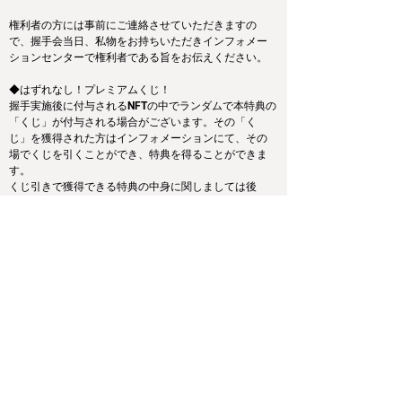
権利者の方には事前にご連絡させていただきますの
で、握手会当日、私物をお持ちいただきインフォメー
ションセンターで権利者である旨をお伝えください。
◆はずれなし！プレミアムくじ！
握手実施後に付与されるNFTの中でランダムで本特典の
「くじ」が付与される場合がございます。その「く
じ」を獲得された方はインフォメーションにて、その
場でくじを引くことができ、特典を得ることができま
す。
くじ引きで獲得できる特典の中身に関しましては後
日、告知させていただきます。
※グッズ抽選券とは異なる特典となります。
※「くじ」の使用は当日限り有効となります
〇NFTの付与
握手会後にデジタルブロマイド 1 枚につき、今回のイ
ベントを記念して発行される NFT のコレクションの中
から、ランダムで 1 枚 NFT が付与されます。
また今回のコレクションではメンバー1人につきごくわ
ずかしか存在しない、特別仕様の『レアNFT』『SR 
NFT』をご用意しております。
今回発売される『デジタルブロマイドvol.10』購入によ