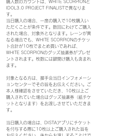
購入数のカウントは、WHITE SCORPIONと
IDOL3.0 PROJECT FINALISTで異なりま
す。
当日購入の場合、一度の購入で10枚購入い
ただくことが条件です。数回にわけてご購入
された場合、対象外となります。レーンが異
なる場合でも、WHITE SCORPIONのチケッ
ト合計が10枚でまとめ買いであれば、
WHITE SCORPIONのグッズ抽選券がプレゼ
ントされます。枚数には鍵開け購入も含まれ
ます。
対象となる方は、握手会当日インフォメーシ
ョンセンターでその旨をお伝えください。ご
本人様確認をさせていただき、10枚以上ご
購入されていた場合はグッズ抽選券（紙チケ
ットとなります）をお渡しさせていただきま
す。
当日購入の場合は、DISTAアプリにチケット
を付与する際に10枚以上ご購入された旨を
お伝えください。後からお渡しすることはで