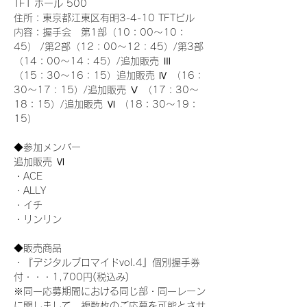
TFT ホール 500
住所：東京都江東区有明3-4-10 TFTビル
内容：握手会　第1部（10：00～10：
45） /第2部（12：00～12：45）/第3部
（14：00～14：45）/追加販売 Ⅲ 
（15：30～16：15）追加販売 Ⅳ （16：
30～17：15）/追加販売 Ⅴ （17：30～
18：15）/追加販売 Ⅵ （18：30～19：
15）
◆参加メンバー
追加販売 Ⅵ
・ACE
・ALLY
・イチ
・リンリン
◆販売商品
・『デジタルブロマイドvol.4』個別握手券
付・・・1,700円(税込み)
※同一応募期間における同じ部・同一レーン
に関しまして、複数枚のご応募を可能とさせ