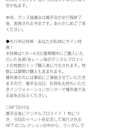
きかねます。
※尚、グッズ抽選会は握手会の全行程終了
後、実施される予定です。あらかじめご了承
ください。
◆先行申込特典：あなたの私物にサイン特
典！
本特典は1次〜4次応募期間中にご購入いた
だいた各部/各レーン毎のデジタルブロマイ
ドの枚数のトップ購入者に付与されます。枚
数には鍵開け購入も含まれます。
権利者の方には事前にご連絡させていただき
ますので、握手会当日、私物をお持ちいただ
きインフォメーションセンターで権利者であ
る旨をお伝えください。
〇NFTの付与
握手会後にデジタルブロマイド 1 枚につ
き、今回のイベントを記念して発行される 
NFT のコレクションの中から、ランダム で 