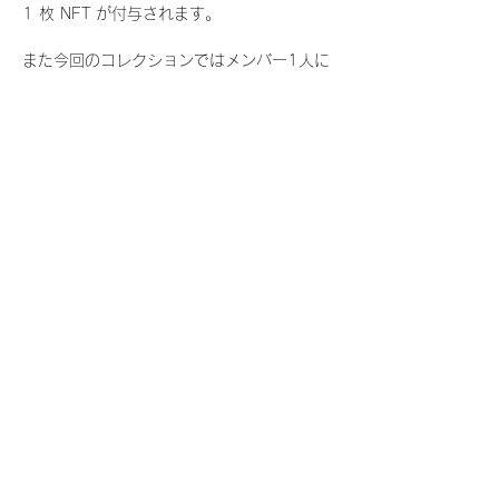
1 枚 NFT が付与されます。
また今回のコレクションではメンバー1人に
つき世界に3枚しか存在しない、特別仕様の
『レアNFT』に加え、メンバーにあなたの似
顔絵を描いてもらえる『にがおえ会参加
NFT』もご用意しております。こちらはメン
バー1人につき5枚が上限となっておりま
す。
今回発売される『デジタルブロマイド
vol.4』購入によって獲得できる NFT の種
類は下記となります。
『撮り下ろし秋コレクション NFT』
　WHITE SCORPION:11 種類の NFT
『撮り下ろし秋コレクション レアNFT』(メ
ンバー1人につき3枚上限の限定NFT)
　WHITE SCORPION:11 種類の NFT(メン
バー本人による手書きのコメントとサイン