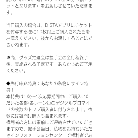
ットとなります）をお渡しさせていただきま
す。
当日購入の場合は、DISTAアプリにチケット
を付与する際に10枚以上ご購入された旨を
お伝えください。後からお渡しすることはで
きかねます。
※尚、グッズ抽選会は握手会の全行程終了
後、実施される予定です。あらかじめご了承
ください。
◆先行申込特典：あなたの私物にサイン特
典！
本特典は1次〜4次応募期間中にご購入いた
だいた各部/各レーン毎のデジタルブロマイ
ドの枚数のトップ購入者に付与されます。枚
数には鍵開け購入も含まれます。
権利者の方には事前にご連絡させていただき
ますので、握手会当日、私物をお持ちいただ
きインフォメーションセンターで権利者であ