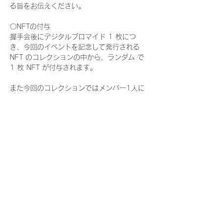
る旨をお伝えください。
〇NFTの付与
握手会後にデジタルブロマイド 1 枚につ
き、今回のイベントを記念して発行される 
NFT のコレクションの中から、ランダム で 
1 枚 NFT が付与されます。
また今回のコレクションではメンバー1人に
つき世界に3枚しか存在しない、特別仕様の
『レアNFT』に加え、メンバーにあなたの似
顔絵を描いてもらえる『にがおえ会参加
NFT』もご用意しております。こちらはメン
バー1人につき5枚が上限となっておりま
す。
今回発売される『デジタルブロマイド
vol.4』購入によって獲得できる NFT の種
類は下記となります。
『撮り下ろし秋コレクション NFT』