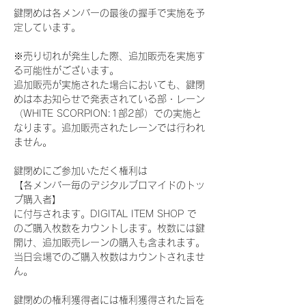
鍵閉めは各メンバーの最後の握手で実施を予
定しています。
※売り切れが発生した際、追加販売を実施す
る可能性がございます。
追加販売が実施された場合においても、鍵閉
めは本お知らせで発表されている部・レーン
（WHITE SCORPION:1部2部）での実施と
なります。追加販売されたレーンでは行われ
ません。
鍵閉めにご参加いただく権利は
【各メンバー毎のデジタルブロマイドのトッ
プ購入者】
に付与されます。DIGITAL ITEM SHOP で
のご購入枚数をカウントします。枚数には鍵
開け、追加販売レーンの購入も含まれます。
当日会場でのご購入枚数はカウントされませ
ん。
鍵閉めの権利獲得者には権利獲得された旨を