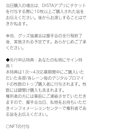
当日購入の場合は、DISTAアプリにチケット
を付与する際に10枚以上ご購入された旨を
お伝えください。後からお渡しすることはで
きかねます。
※尚、グッズ抽選会は握手会の全行程終了
後、実施される予定です。あらかじめご了承
ください。
◆先行申込特典：あなたの私物にサイン特
典！
本特典は1次〜4次応募期間中にご購入いた
だいた各部/各レーン毎のデジタルブロマイ
ドの枚数のトップ購入者に付与されます。枚
数には鍵開け購入も含まれます。
権利者の方には事前にご連絡させていただき
ますので、握手会当日、私物をお持ちいただ
きインフォメーションセンターで権利者であ
る旨をお伝えください。
〇NFTの付与