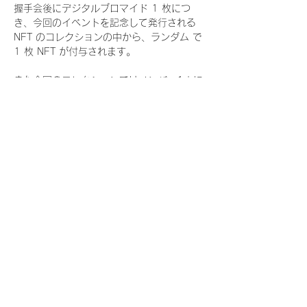
握手会後にデジタルブロマイド 1 枚につ
き、今回のイベントを記念して発行される 
NFT のコレクションの中から、ランダム で 
1 枚 NFT が付与されます。
また今回のコレクションではメンバー1人に
つき世界に3枚しか存在しない、特別仕様の
『レアNFT』に加え、メンバーにあなたの似
顔絵を描いてもらえる『にがおえ会参加
NFT』もご用意しております。こちらはメン
バー1人につき5枚が上限となっておりま
す。
今回発売される『デジタルブロマイド
vol.4』購入によって獲得できる NFT の種
類は下記となります。
『撮り下ろし秋コレクション NFT』
　WHITE SCORPION:11 種類の NFT
『撮り下ろし秋コレクション レアNFT』(メ