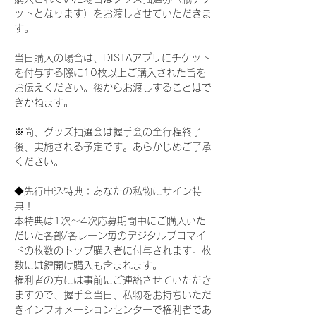
ットとなります）をお渡しさせていただきま
す。
当日購入の場合は、DISTAアプリにチケット
を付与する際に10枚以上ご購入された旨を
お伝えください。後からお渡しすることはで
きかねます。
※尚、グッズ抽選会は握手会の全行程終了
後、実施される予定です。あらかじめご了承
ください。
◆先行申込特典：あなたの私物にサイン特
典！
本特典は1次〜4次応募期間中にご購入いた
だいた各部/各レーン毎のデジタルブロマイ
ドの枚数のトップ購入者に付与されます。枚
数には鍵開け購入も含まれます。
権利者の方には事前にご連絡させていただき
ますので、握手会当日、私物をお持ちいただ
きインフォメーションセンターで権利者であ