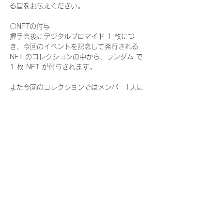
る旨をお伝えください。
〇NFTの付与
握手会後にデジタルブロマイド 1 枚につ
き、今回のイベントを記念して発行される 
NFT のコレクションの中から、ランダム で 
1 枚 NFT が付与されます。
また今回のコレクションではメンバー1人に
つき世界に3枚しか存在しない、特別仕様の
『レアNFT』に加え、メンバーにあなたの似
顔絵を描いてもらえる『にがおえ会参加
NFT』もご用意しております。こちらはメン
バー1人につき5枚が上限となっておりま
す。
今回発売される『デジタルブロマイド
vol.4』購入によって獲得できる NFT の種
類は下記となります。
『撮り下ろし秋コレクション NFT』