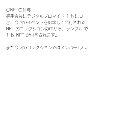
〇NFTの付与
握手会後にデジタルブロマイド 1 枚につ
き、今回のイベントを記念して発行される 
NFT のコレクションの中から、ランダム で 
1 枚 NFT が付与されます。
また今回のコレクションではメンバー1人に
つき世界に3枚しか存在しない、特別仕様の
『レアNFT』に加え、メンバーにあなたの似
顔絵を描いてもらえる『にがおえ会参加
NFT』もご用意しております。こちらはメン
バー1人につき5枚が上限となっておりま
す。
今回発売される『デジタルブロマイド
vol.4』購入によって獲得できる NFT の種
類は下記となります。
『撮り下ろし秋コレクション NFT』
　IDOL3.0 PROJECT FINALIST:17種類の