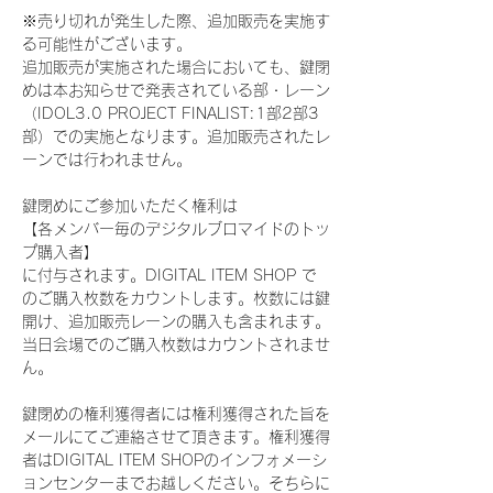
※売り切れが発生した際、追加販売を実施す
る可能性がございます。
追加販売が実施された場合においても、鍵閉
めは本お知らせで発表されている部・レーン
（IDOL3.0 PROJECT FINALIST:1部2部3
部）での実施となります。追加販売されたレ
ーンでは行われません。
鍵閉めにご参加いただく権利は
【各メンバー毎のデジタルブロマイドのトッ
プ購入者】
に付与されます。DIGITAL ITEM SHOP で
のご購入枚数をカウントします。枚数には鍵
開け、追加販売レーンの購入も含まれます。
当日会場でのご購入枚数はカウントされませ
ん。
鍵閉めの権利獲得者には権利獲得された旨を
メールにてご連絡させて頂きます。権利獲得
者はDIGITAL ITEM SHOPのインフォメーシ
ョンセンターまでお越しください。そちらに