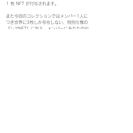
1 枚 NFT が付与されます。
また今回のコレクションではメンバー1人に
つき世界に3枚しか存在しない、特別仕様の
『レアNFT』に加え、メンバーにあなたの似
顔絵を描いてもらえる『にがおえ会参加
NFT』もご用意しております。こちらはメン
バー1人につき5枚が上限となっておりま
す。
今回発売される『デジタルブロマイド
vol.4』購入によって獲得できる NFT の種
類は下記となります。
『撮り下ろし秋コレクション NFT』
　IDOL3.0 PROJECT FINALIST:17種類の
NFT
『撮り下ろし秋コレクション レアNFT』(メ
ンバー1人につき3枚上限の限定NFT)
　IDOL3.0 PROJECT FINALIST:17種類の