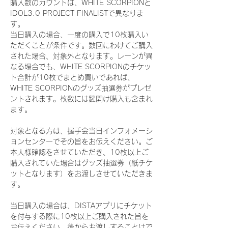
購入数のカウントは、WHITE SCORPIONと
IDOL3.0 PROJECT FINALISTで異なりま
す。
当日購入の場合、一度の購入で10枚購入い
ただくことが条件です。数回にわけてご購入
された場合、対象外となります。レーンが異
なる場合でも、WHITE SCORPIONのチケッ
ト合計が10枚でまとめ買いであれば、
WHITE SCORPIONのグッズ抽選券がプレゼ
ントされます。枚数には鍵開け購入も含まれ
ます。
対象となる方は、握手会当日インフォメーシ
ョンセンターでその旨をお伝えください。ご
本人様確認をさせていただき、10枚以上ご
購入されていた場合はグッズ抽選券（紙チケ
ットとなります）をお渡しさせていただきま
す。
当日購入の場合は、DISTAアプリにチケット
を付与する際に10枚以上ご購入された旨を
お伝えください。後からお渡しすることはで