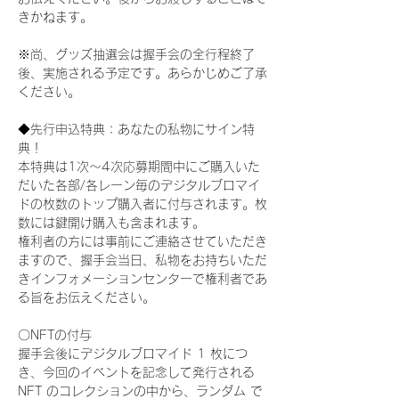
きかねます。
※尚、グッズ抽選会は握手会の全行程終了
後、実施される予定です。あらかじめご了承
ください。
◆先行申込特典：あなたの私物にサイン特
典！
本特典は1次〜4次応募期間中にご購入いた
だいた各部/各レーン毎のデジタルブロマイ
ドの枚数のトップ購入者に付与されます。枚
数には鍵開け購入も含まれます。
権利者の方には事前にご連絡させていただき
ますので、握手会当日、私物をお持ちいただ
きインフォメーションセンターで権利者であ
る旨をお伝えください。
〇NFTの付与
握手会後にデジタルブロマイド 1 枚につ
き、今回のイベントを記念して発行される 
NFT のコレクションの中から、ランダム で 