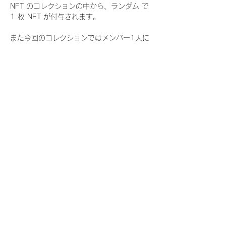
NFT のコレクションの中から、ランダム で 
1 枚 NFT が付与されます。
また今回のコレクションではメンバー1人に
つき世界に3枚しか存在しない、特別仕様の
『レアNFT』に加え、メンバーにあなたの似
顔絵を描いてもらえる『にがおえ会参加
NFT』もご用意しております。こちらはメン
バー1人につき5枚が上限となっておりま
す。
今回発売される『デジタルブロマイド
vol.4』購入によって獲得できる NFT の種
類は下記となります。
『撮り下ろし秋コレクション NFT』
　WHITE SCORPION:11 種類の NFT
『撮り下ろし秋コレクション レアNFT』(メ
ンバー1人につき3枚上限の限定NFT)
　WHITE SCORPION:11 種類の NFT(メン