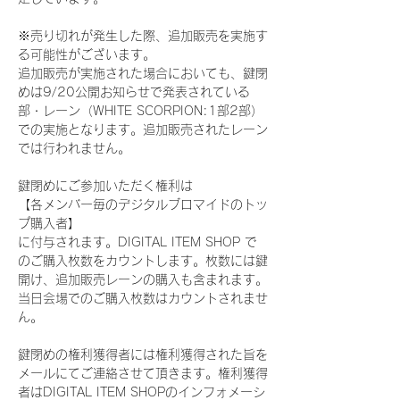
※売り切れが発生した際、追加販売を実施す
る可能性がございます。
追加販売が実施された場合においても、鍵閉
めは9/20公開お知らせで発表されている
部・レーン（WHITE SCORPION:1部2部）
での実施となります。追加販売されたレーン
では行われません。
鍵閉めにご参加いただく権利は
【各メンバー毎のデジタルブロマイドのトッ
プ購入者】
に付与されます。DIGITAL ITEM SHOP で
のご購入枚数をカウントします。枚数には鍵
開け、追加販売レーンの購入も含まれます。
当日会場でのご購入枚数はカウントされませ
ん。
鍵閉めの権利獲得者には権利獲得された旨を
メールにてご連絡させて頂きます。権利獲得
者はDIGITAL ITEM SHOPのインフォメーシ