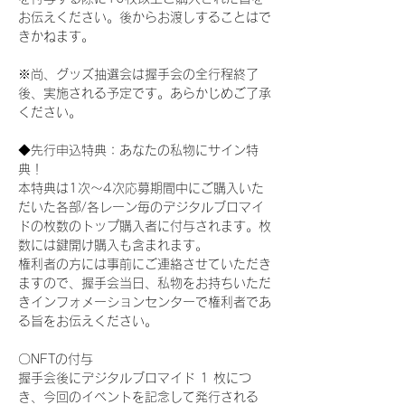
お伝えください。後からお渡しすることはで
きかねます。
※尚、グッズ抽選会は握手会の全行程終了
後、実施される予定です。あらかじめご了承
ください。
◆先行申込特典：あなたの私物にサイン特
典！
本特典は1次〜4次応募期間中にご購入いた
だいた各部/各レーン毎のデジタルブロマイ
ドの枚数のトップ購入者に付与されます。枚
数には鍵開け購入も含まれます。
権利者の方には事前にご連絡させていただき
ますので、握手会当日、私物をお持ちいただ
きインフォメーションセンターで権利者であ
る旨をお伝えください。
〇NFTの付与
握手会後にデジタルブロマイド 1 枚につ
き、今回のイベントを記念して発行される 