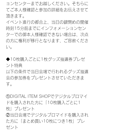
ョンセンターまでお越しください。そちらに
てご本人様確認と参加の詳細をお伝えさせて
頂きます。
イベント進行の都合上、当日の鍵閉めの開催
時刻15分前までにインフォメーションセン
ターでの御本人様確認できない場合は、次点
の方に権利が移行となります、ご容赦くださ
い。
◆10枚購入ごとに1枚グッズ抽選券プレゼ
ント特典
以下の条件で当日会場で行われるグッズ抽選
会の参加券をプレゼントさせていただきま
す。
①DIGITAL ITEM SHOPでデジタルブロマイ
ドを購入された方に「10枚購入ごとに1
枚」プレゼント
②当日会場でデジタルブロマイドを購入され
た方に「まとめ買い10枚につき1枚」プレ
ゼント