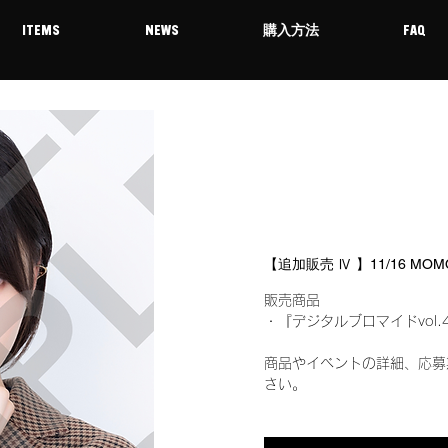
ITEMS
NEWS
購入方法
FAQ
【追加販売 Ⅳ 】11/16 M
販売商品
・『デジタルブロマイドvol.
商品やイベントの詳細、応募
さい。