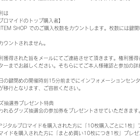
利は
ブロマイドのトップ購入者】
L ITEM SHOP でのご購入枚数をカウントします。枚数には
カウントされません。
得された旨をメールにてご連絡させて頂きます。権利獲得者はDIG
ターまでお越しください。そちらにてご本人様確認と参加の詳
日の鍵閉めの開催時刻15分前までにインフォメーションセン
が移行となります、ご容赦ください。
ッズ抽選券プレゼント特典
われるグッズ抽選会の参加券をプレゼントさせていただきます
SHOPでデジタルブロマイドを購入された方に「10枚購入ごとに1枚
マイドを購入された方に「まとめ買い10枚につき1枚」プレゼ