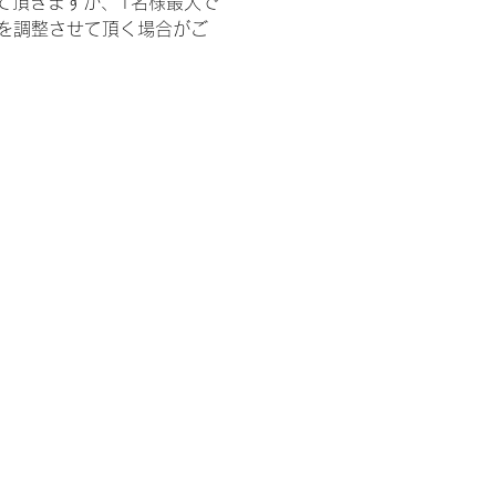
て頂きますが、1名様最大で
を調整させて頂く場合がご