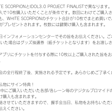
CORPIONとIDOL3.0 PROJECT FINALISTで異なります。
入で10枚購入いただくことが条件です。数回にわけてご購入
WHITE SCORPIONのチケット合計が10枚でまとめ買いであ
選券がプレゼントされます。枚数には鍵開け購入も含まれます。
日インフォメーションセンターでその旨をお伝えください。ご
ていた場合はグッズ抽選券（紙チケットとなります）をお渡し
TAアプリにチケットを付与する際に10枚以上ご購入された旨を
。
会の全行程終了後、実施される予定です。あらかじめご了承く
私物にサイン特典！
間中にご購入いただいた各部/各レーン毎のデジタルブロマイド
け購入も含まれます。
絡させていただきますので、握手会当日、私物をお持ちいただ
伝えください。