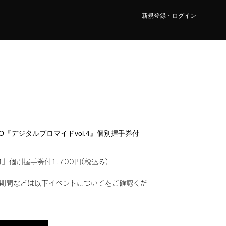
新規登録・ログイン
OMO『デジタルブロマイドvol.4』個別握手券付
4』個別握手券付1,700円(税込み)
期間などは以下イベントについてをご確認くだ