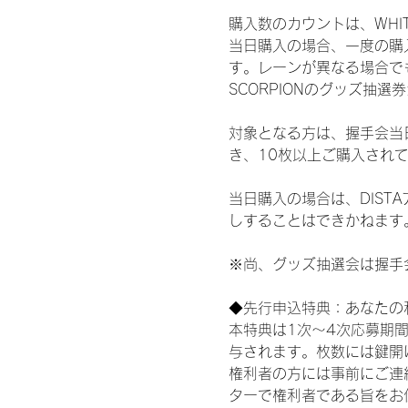
購入数のカウントは、WHITE S
当日購入の場合、一度の購
す。レーンが異なる場合でも、
SCORPIONのグッズ抽
対象となる方は、握手会当
き、10枚以上ご購入され
当日購入の場合は、DIS
しすることはできかねます
※尚、グッズ抽選会は握手
◆先行申込特典：あなたの
本特典は1次〜4次応募期
与されます。枚数には鍵開
権利者の方には事前にご連
ターで権利者である旨をお