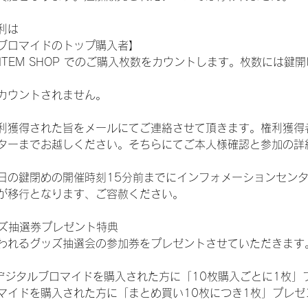
利は
ブロマイドのトップ購入者】
L ITEM SHOP でのご購入枚数をカウントします。枚数には
カウントされません。
得された旨をメールにてご連絡させて頂きます。権利獲得者はDIG
ターまでお越しください。そちらにてご本人様確認と参加の詳
日の鍵閉めの開催時刻15分前までにインフォメーションセン
が移行となります、ご容赦ください。
ッズ抽選券プレゼント特典
われるグッズ抽選会の参加券をプレゼントさせていただきます
SHOPでデジタルブロマイドを購入された方に「10枚購入ごとに1枚
マイドを購入された方に「まとめ買い10枚につき1枚」プレゼ