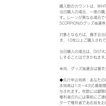
購入数のカウントは、WHITE S
当日購入の場合、一度の購
す。レーンが異なる場合でも、
SCORPIONのグッズ抽
対象となる方は、握手会当
き、10枚以上ご購入され
当日購入の場合は、DIS
しすることはできかねます
※尚、グッズ抽選会は握手
◆先行申込特典：あなたの
本特典は1次〜4次応募期
与されます。枚数には鍵開
権利者の方には事前にご連
ターで権利者である旨をお