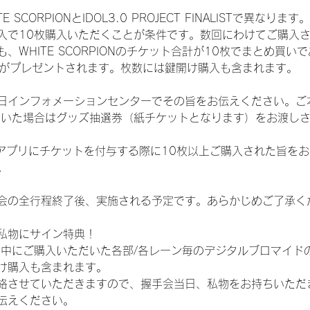
CORPIONとIDOL3.0 PROJECT FINALISTで異なります。
入で10枚購入いただくことが条件です。数回にわけてご購入
WHITE SCORPIONのチケット合計が10枚でまとめ買いであ
選券がプレゼントされます。枚数には鍵開け購入も含まれます。
日インフォメーションセンターでその旨をお伝えください。ご
ていた場合はグッズ抽選券（紙チケットとなります）をお渡し
TAアプリにチケットを付与する際に10枚以上ご購入された旨を
。
会の全行程終了後、実施される予定です。あらかじめご了承く
私物にサイン特典！
間中にご購入いただいた各部/各レーン毎のデジタルブロマイド
け購入も含まれます。
絡させていただきますので、握手会当日、私物をお持ちいただ
伝えください。