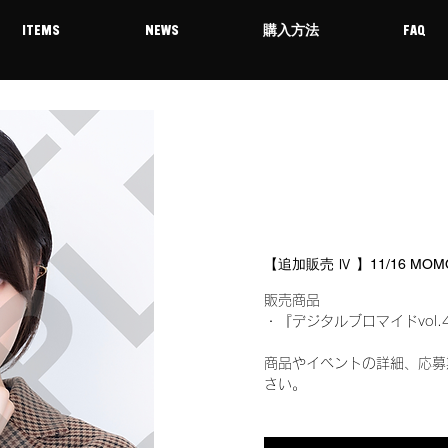
ITEMS
NEWS
購入方法
FAQ
【追加販売 Ⅳ 】11/16 M
販売商品
・『デジタルブロマイドvol.
商品やイベントの詳細、応募
さい。