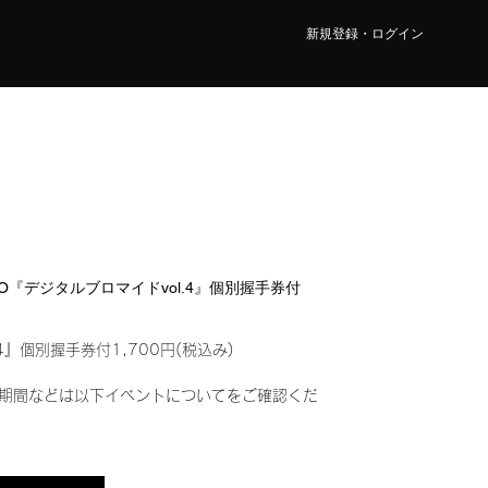
新規登録・ログイン
OMO『デジタルブロマイドvol.4』個別握手券付
4』個別握手券付1,700円(税込み)
期間などは以下イベントについてをご確認くだ