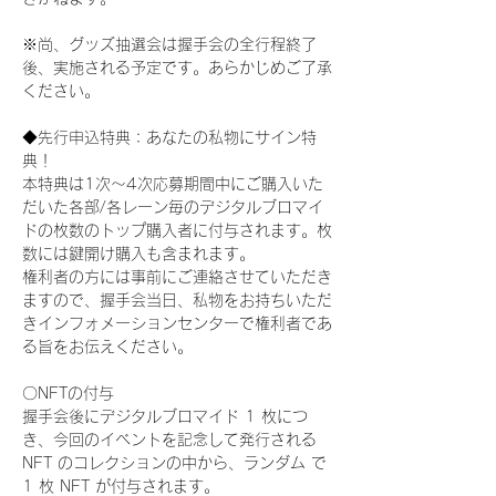
※尚、グッズ抽選会は握手会の全行程終了
後、実施される予定です。あらかじめご了承
ください。
◆先行申込特典：あなたの私物にサイン特
典！
本特典は1次〜4次応募期間中にご購入いた
だいた各部/各レーン毎のデジタルブロマイ
ドの枚数のトップ購入者に付与されます。枚
数には鍵開け購入も含まれます。
権利者の方には事前にご連絡させていただき
ますので、握手会当日、私物をお持ちいただ
きインフォメーションセンターで権利者であ
る旨をお伝えください。
〇NFTの付与
握手会後にデジタルブロマイド 1 枚につ
き、今回のイベントを記念して発行される 
NFT のコレクションの中から、ランダム で 
1 枚 NFT が付与されます。