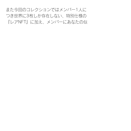
また今回のコレクションではメンバー1人に
つき世界に3枚しか存在しない、特別仕様の
『レアNFT』に加え、メンバーにあなたの似
顔絵を描いてもらえる『にがおえ会参加
NFT』もご用意しております。こちらはメン
バー1人につき5枚が上限となっておりま
す。
今回発売される『デジタルブロマイド
vol.4』購入によって獲得できる NFT の種
類は下記となります。
『撮り下ろし秋コレクション NFT』
　IDOL3.0 PROJECT FINALIST:17種類の
NFT
『撮り下ろし秋コレクション レアNFT』(メ
ンバー1人につき3枚上限の限定NFT)
　IDOL3.0 PROJECT FINALIST:17種類の
NFT(メンバー本人による手書きのコメント