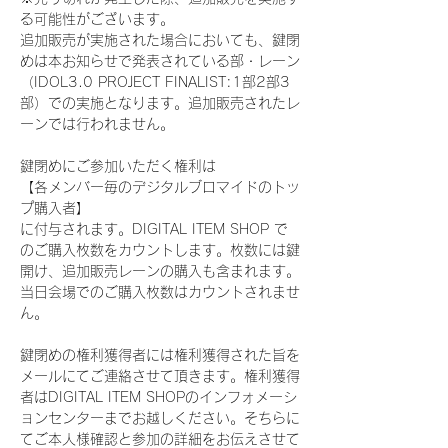
る可能性がございます。
追加販売が実施された場合においても、鍵閉
めは本お知らせで発表されている部・レーン
（IDOL3.0 PROJECT FINALIST:1部2部3
部）での実施となります。追加販売されたレ
ーンでは行われません。
鍵閉めにご参加いただく権利は
【各メンバー毎のデジタルブロマイドのトッ
プ購入者】
に付与されます。DIGITAL ITEM SHOP で
のご購入枚数をカウントします。枚数には鍵
開け、追加販売レーンの購入も含まれます。
当日会場でのご購入枚数はカウントされませ
ん。
鍵閉めの権利獲得者には権利獲得された旨を
メールにてご連絡させて頂きます。権利獲得
者はDIGITAL ITEM SHOPのインフォメーシ
ョンセンターまでお越しください。そちらに
てご本人様確認と参加の詳細をお伝えさせて