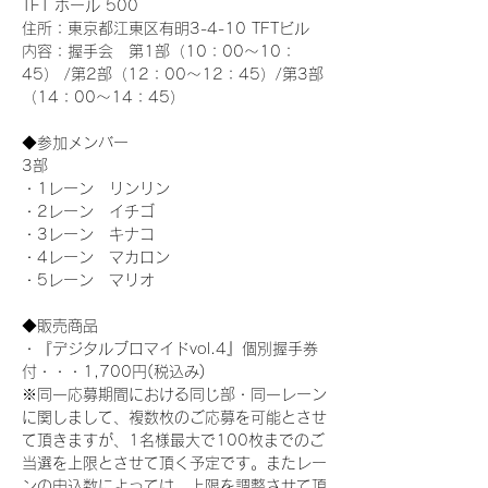
TFT ホール 500
住所：東京都江東区有明3-4-10 TFTビル
内容：握手会　第1部（10：00～10：
45） /第2部（12：00～12：45）/第3部
（14：00～14：45）
◆参加メンバー
3部 
・1レーン　リンリン
・2レーン　イチゴ
・3レーン　キナコ
・4レーン　マカロン
・5レーン　マリオ
◆販売商品
・『デジタルブロマイドvol.4』個別握手券
付・・・1,700円(税込み)
※同一応募期間における同じ部・同一レーン
に関しまして、複数枚のご応募を可能とさせ
て頂きますが、1名様最大で100枚までのご
当選を上限とさせて頂く予定です。またレー
ンの申込数によっては、上限を調整させて頂