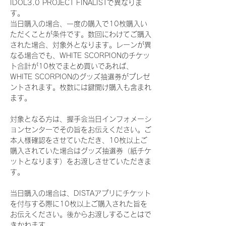
IDOL3.0 PROJECT FINALISTで異なりま
す。
当日購入の場合、一度の購入で10枚購入い
ただくことが条件です。数回にわけてご購入
された場合、対象外となります。レーンが異
なる場合でも、WHITE SCORPIONのチケッ
ト合計が10枚でまとめ買いであれば、
WHITE SCORPIONのグッズ抽選券がプレゼ
ントされます。枚数には鍵開け購入も含まれ
ます。
対象となる方は、握手会当日インフォメーシ
ョンセンターでその旨をお伝えください。ご
本人様確認をさせていただき、10枚以上ご
購入されていた場合はグッズ抽選券（紙チケ
ットとなります）をお渡しさせていただきま
す。
当日購入の場合は、DISTAアプリにチケット
を付与する際に10枚以上ご購入された旨を
お伝えください。後からお渡しすることはで
きかねます。