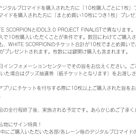
SHOPでデジタルブロマイドを購入された方に「10枚購入ごとに1枚
マイドを購入された方に「まとめ買い10枚につき1枚」プレゼ
CORPIONとIDOL3.0 PROJECT FINALISTで異なります。
入で10枚購入いただくことが条件です。数回にわけてご購入
WHITE SCORPIONのチケット合計が10枚でまとめ買いであ
選券がプレゼントされます。枚数には鍵開け購入も含まれます。
日インフォメーションセンターでその旨をお伝えください。ご
ていた場合はグッズ抽選券（紙チケットとなります）をお渡し
TAアプリにチケットを付与する際に10枚以上ご購入された旨を
。
会の全行程終了後、実施される予定です。あらかじめご了承く
私物にサイン特典！
間中にご購入いただいた各部/各レーン毎のデジタルブロマイド