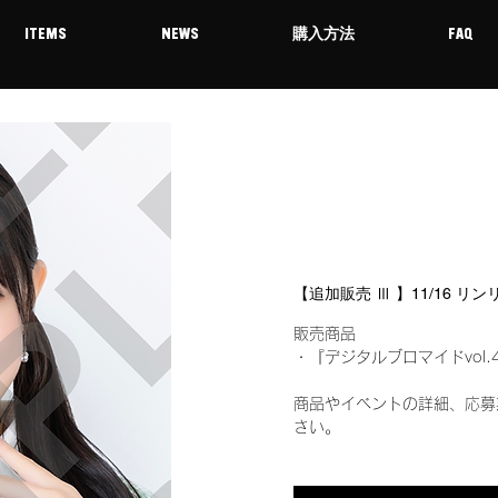
ITEMS
NEWS
購入方法
FAQ
【追加販売 Ⅲ 】11/16 リ
販売商品
・『デジタルブロマイドvol.
商品やイベントの詳細、応募
さい。