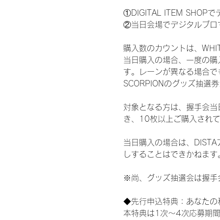
①DIGITAL ITEM 
②当日会場でデジタルブロ
購入数のカウントは、WHITE S
当日購入の場合、一度の購
す。レーンが異なる場合でも、
SCORPIONのグッズ抽
対象となる方は、握手会当
き、10枚以上ご購入され
当日購入の場合は、DIS
しすることはできかねます
※尚、グッズ抽選会は握手
◆先行申込特典：あなたの
本特典は1次〜4次応募期