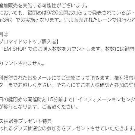
追加販売を実施する可能性がございます。
おいても、鍵閉めは9/20公開お知らせで発表されている部・レー
ST:1部2部3部）での実施となります。追加販売されたレーンでは行
利は
ブロマイドのトップ購入者】
L ITEM SHOP でのご購入枚数をカウントします。枚数には
カウントされません。
得された旨をメールにてご連絡させて頂きます。権利獲得者はDIG
ターまでお越しください。そちらにてご本人様確認と参加の詳
日の鍵閉めの開催時刻15分前までにインフォメーションセン
が移行となります、ご容赦ください。
ッズ抽選券プレゼント特典
われるグッズ抽選会の参加券をプレゼントさせていただきます