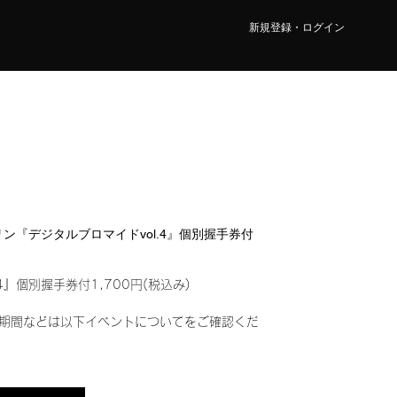
新規登録・ログイン
ンリン『デジタルブロマイドvol.4』個別握手券付
4』個別握手券付1,700円(税込み)
期間などは以下イベントについてをご確認くだ