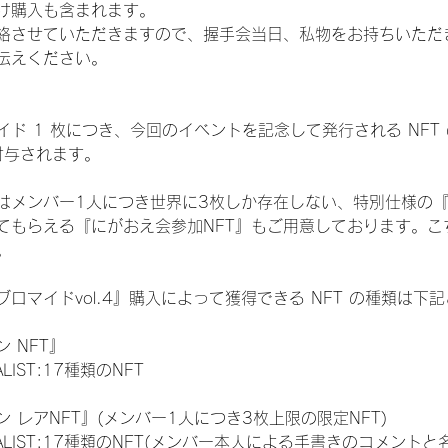
け購入も含まれます。
絡させていただきますので、握手会当日、私物をお持ちいただ
伝えください。
ド 1 枚につき、今回のイベントを記念して発行される NFT
が付与されます。
はメンバー1人につき世界に3枚しか存在しない、特別仕様の『
てもらえる『にがおえ会参加NFT』もご用意しております。こ
。
ロマイドvol.4』購入によって獲得できる NFT の種類は下
 NFT』
NALIST:17種類のNFT
 レアNFT』(メンバー1人につき3枚上限の限定NFT)
 FINALIST:17種類のNFT(メンバー本人による手書きのコメントと