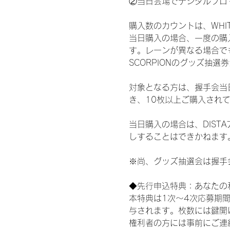
②当日会場でデジタルブロ
購入数のカウントは、WHITE S
当日購入の場合、一度の購
す。レーンが異なる場合でも、
SCORPIONのグッズ抽
対象となる方は、握手会当
き、10枚以上ご購入され
当日購入の場合は、DIS
しすることはできかねます
※尚、グッズ抽選会は握手
◆先行申込特典：あなたの
本特典は1次〜4次応募期
与されます。枚数には鍵開
権利者の方には事前にご連