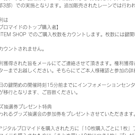
ST:1部2部3部）での実施となります。追加販売されたレーンでは行
利は
ブロマイドのトップ購入者】
L ITEM SHOP でのご購入枚数をカウントします。枚数には
カウントされません。
得された旨をメールにてご連絡させて頂きます。権利獲得者はDIG
ターまでお越しください。そちらにてご本人様確認と参加の詳
日の鍵閉めの開催時刻15分前までにインフォメーションセン
が移行となります、ご容赦ください。
ッズ抽選券プレゼント特典
われるグッズ抽選会の参加券をプレゼントさせていただきます
SHOPでデジタルブロマイドを購入された方に「10枚購入ごとに1枚