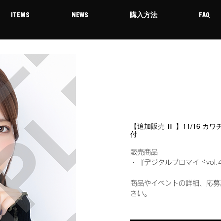
ITEMS
NEWS
購入方法
FAQ
【追加販売 Ⅲ 】11/16 カ
付
販売商品
・『デジタルブロマイドvol.
商品やイベントの詳細、応募
さい。