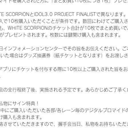
マイドを購入された方に「まとめ買い10枚につき1枚」プレゼ
CORPIONとIDOL3.0 PROJECT FINALISTで異なります。
入で10枚購入いただくことが条件です。数回にわけてご購入
WHITE SCORPIONのチケット合計が10枚でまとめ買いであ
選券がプレゼントされます。枚数には鍵開け購入も含まれます。
日インフォメーションセンターでその旨をお伝えください。ご
ていた場合はグッズ抽選券（紙チケットとなります）をお渡し
TAアプリにチケットを付与する際に10枚以上ご購入された旨を
。
会の全行程終了後、実施される予定です。あらかじめご了承く
私物にサイン特典！
間中にご購入いただいた各部/各レーン毎のデジタルブロマイド
け購入も含まれます。
絡させていただきますので、握手会当日、私物をお持ちいただ