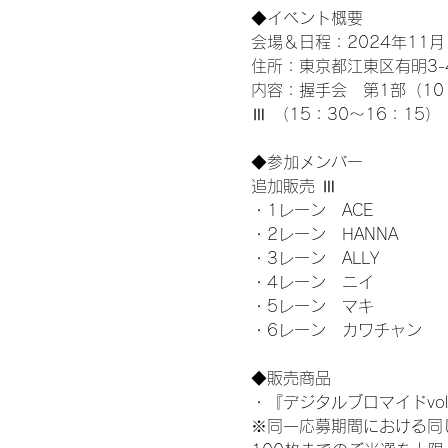
◆イベント概要 
会場＆日程：2024年11月1
住所：東京都江東区有明3-4-
内容：握手会　第1部（10：0
Ⅲ （15：30～16：15）
◆参加メンバー
追加販売 Ⅲ
・1レーン　ACE
・2レーン　HANNA
・3レーン　ALLY
・4レーン　ニイ
・5レーン　マキ
・6レーン　カワチャン
◆販売商品
・『デジタルブロマイドvol
※同一応募期間における同