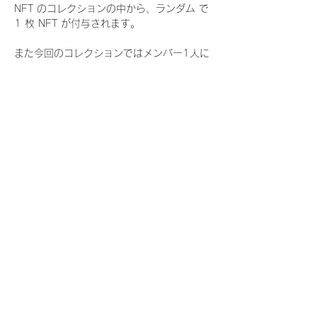
NFT のコレクションの中から、ランダム で 
1 枚 NFT が付与されます。
また今回のコレクションではメンバー1人に
つき世界に3枚しか存在しない、特別仕様の
『レアNFT』に加え、メンバーにあなたの似
顔絵を描いてもらえる『にがおえ会参加
NFT』もご用意しております。こちらはメン
バー1人につき5枚が上限となっておりま
す。
今回発売される『デジタルブロマイド
vol.4』購入によって獲得できる NFT の種
類は下記となります。
『撮り下ろし秋コレクション NFT』
　WHITE SCORPION:11 種類の NFT
『撮り下ろし秋コレクション レアNFT』(メ
ンバー1人につき3枚上限の限定NFT)
　WHITE SCORPION:11 種類の NFT(メン