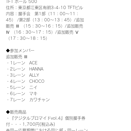
TFT ホール 500
住所：東京都江東区有明3-4-10 TFTビル
内容：握手会　第1部（11：00～11：
45） /第2部（13：00～13：45）/追加
販売 Ⅲ （15：30～16：15）/追加販売 
Ⅳ （16：30～17：15）/追加販売 Ⅴ 
（17：30～18：15）
◆参加メンバー
追加販売 Ⅲ
・1レーン　ACE
・2レーン　HANNA
・3レーン　ALLY
・4レーン　CHOCO
・5レーン　ニイ
・6レーン　マキ
・7レーン　カワチャン
◆販売商品
・『デジタルブロマイドvol.4』個別握手券
付・・・1,700円(税込み)
※同一応募期間における同じ部・同一レーン