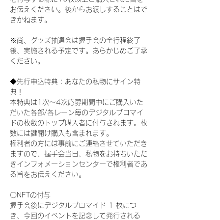
お伝えください。後からお渡しすることはで
きかねます。
※尚、グッズ抽選会は握手会の全行程終了
後、実施される予定です。あらかじめご了承
ください。
◆先行申込特典：あなたの私物にサイン特
典！
本特典は1次〜4次応募期間中にご購入いた
だいた各部/各レーン毎のデジタルブロマイ
ドの枚数のトップ購入者に付与されます。枚
数には鍵開け購入も含まれます。
権利者の方には事前にご連絡させていただき
ますので、握手会当日、私物をお持ちいただ
きインフォメーションセンターで権利者であ
る旨をお伝えください。
〇NFTの付与
握手会後にデジタルブロマイド 1 枚につ
き、今回のイベントを記念して発行される 