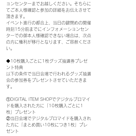
ョンセンターまでお越しください。そちらに
てご本人様確認と参加の詳細をお伝えさせて
頂きます。
イベント進行の都合上、当日の鍵閉めの開催
時刻15分前までにインフォメーションセン
ターでの御本人様確認できない場合は、次点
の方に権利が移行となります、ご容赦くださ
い。
◆10枚購入ごとに1枚グッズ抽選券プレゼ
ント特典
以下の条件で当日会場で行われるグッズ抽選
会の参加券をプレゼントさせていただきま
す。
①DIGITAL ITEM SHOPでデジタルブロマイ
ドを購入された方に「10枚購入ごとに1
枚」プレゼント
②当日会場でデジタルブロマイドを購入され
た方に「まとめ買い10枚につき1枚」プレ
ゼント