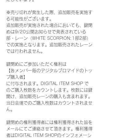
※売り切れが発生した際、追加販売を実施す
る可能性がございます。
追加販売が実施された場合においても、鍵閉
めは9/20公開お知らせで発表されている
部・レーン（WHITE SCORPION:1部2部）
での実施となります。追加販売されたレーン
では行われません。
鍵閉めにご参加いただく権利は
【各メンバー毎のデジタルブロマイドのトッ
プ購入者】
に付与されます。DIGITAL ITEM SHOP で
のご購入枚数をカウントします。枚数には鍵
開け、追加販売レーンの購入も含まれます。
当日会場でのご購入枚数はカウントされませ
ん。
鍵閉めの権利獲得者には権利獲得された旨を
メールにてご連絡させて頂きます。権利獲得
者はDIGITAL ITEM SHOPのインフォメーシ